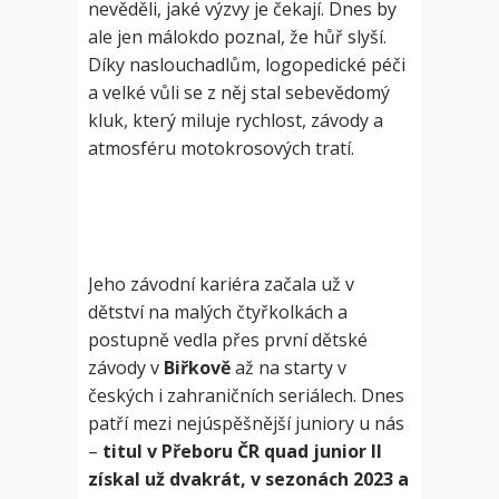
nevěděli, jaké výzvy je čekají. Dnes by
ale jen málokdo poznal, že hůř slyší.
Díky naslouchadlům, logopedické péči
a velké vůli se z něj stal sebevědomý
kluk, který miluje rychlost, závody a
atmosféru motokrosových tratí.
Jeho závodní kariéra začala už v
dětství na malých čtyřkolkách a
postupně vedla přes první dětské
závody v
Biřkově
až na starty v
českých i zahraničních seriálech. Dnes
patří mezi nejúspěšnější juniory u nás
–
titul v Přeboru ČR quad junior II
získal už dvakrát, v sezonách 2023 a