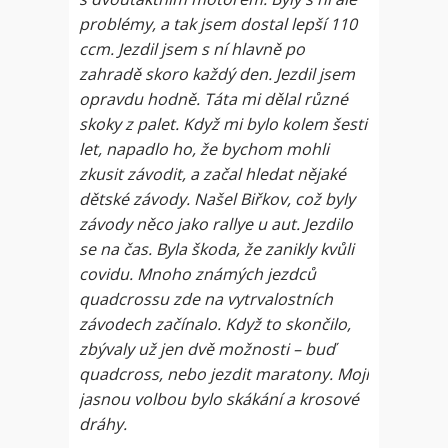
problémy, a tak jsem dostal lepší 110
ccm. Jezdil jsem s ní hlavně po
zahradě skoro každý den. Jezdil jsem
opravdu hodně. Táta mi dělal různé
skoky z palet. Když mi bylo kolem šesti
let, napadlo ho, že bychom mohli
zkusit závodit, a začal hledat nějaké
dětské závody. Našel Biřkov, což byly
závody něco jako rallye u aut. Jezdilo
se na čas. Byla škoda, že zanikly kvůli
covidu. Mnoho známých jezdců
quadcrossu zde na vytrvalostních
závodech začínalo. Když to skončilo,
zbývaly už jen dvě možnosti – buď
quadcross, nebo jezdit maratony. Mojí
jasnou volbou bylo skákání a krosové
dráhy.