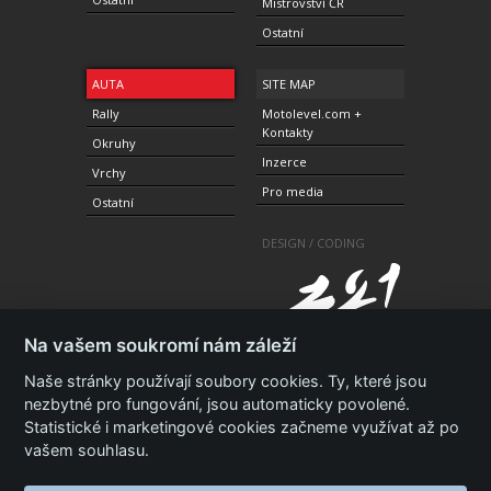
Mistrovství ČR
Ostatní
AUTA
SITE MAP
Rally
Motolevel.com +
Kontakty
Okruhy
Inzerce
Vrchy
Pro media
Ostatní
DESIGN / CODING
Na vašem soukromí nám záleží
Naše stránky používají soubory cookies. Ty, které jsou
nezbytné pro fungování, jsou automaticky povolené.
Statistické i marketingové cookies začneme využívat až po
© 2010-2021 Copyright Motolevel. Všechna práva
vyhrazena.
Podmínky a prohlášení - ochrana
vašem souhlasu.
soukromí.
Zásady ochrany osobních údajů.
ISSN 1805-
3696