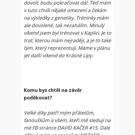
dovolí, budu pokračovat dál. Teď mám
v tuto chvíli nějaké omezení a čekám
na výsledky z genetiky. Tréninky mám
ale dovolené, tak nezahálím. Minulý
víkend jsem byl trénovat v Kaplici. Je to
trať, kterou mám nejraději, a je to také
tým, který reprezentuji. Máme v plánu
jet další víkend do Krásné Lípy.
Komu bys chtěl na závěr
poděkovat?
Velké díky patří mým přátelům,
fanouškům a všem, kteří mě sledují na
mé FB stránce DAVID KAČER #15. Dále