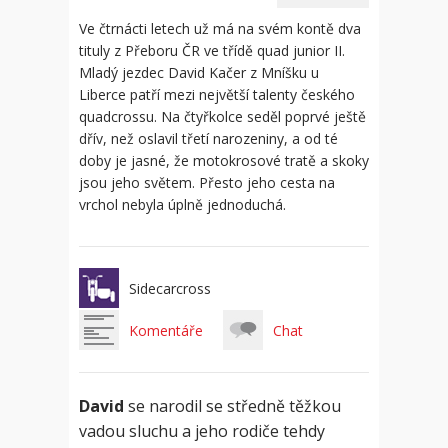
Ve čtrnácti letech už má na svém kontě dva
tituly z Přeboru ČR ve třídě quad junior II.
Mladý jezdec David Kačer z Mníšku u
Liberce patří mezi největší talenty českého
quadcrossu. Na čtyřkolce seděl poprvé ještě
dřív, než oslavil třetí narozeniny, a od té
doby je jasné, že motokrosové tratě a skoky
jsou jeho světem. Přesto jeho cesta na
vrchol nebyla úplně jednoduchá.
Sidecarcross
Komentáře
Chat
David
se narodil se středně těžkou
vadou sluchu a jeho rodiče tehdy