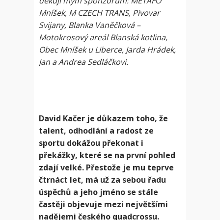
děkuji mým sponzorům: METAFO
Mníšek, M CZECH TRANS, Pivovar
Svijany, Blanka Vaněčková –
Motokrosový areál Blanská kotlina,
Obec Mníšek u Liberce, Jarda Hrádek,
Jan a Andrea Sedláčkovi.
David Kačer je důkazem toho, že
talent, odhodlání a radost ze
sportu dokážou překonat i
překážky, které se na první pohled
zdají velké. Přestože je mu teprve
čtrnáct let, má už za sebou řadu
úspěchů a jeho jméno se stále
častěji objevuje mezi největšími
nadějemi českého quadcrossu.