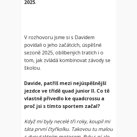
2025
.
V rozhovoru jsme si s Davidem
povídali o jeho začátcích, úspěšné
sezoně 2025, oblíbených tratích i o
tom, jak zvládá kombinovat závody se
školou.
Davide, patříš mezi nejúspěšnější
jezdce ve třídě quad junior II. Co tě
vlastně přivedlo ke quadcrossu a
proč jsi s tímto sportem začal?
Když mi byly necelé tři roky, koupil mi
táta první čtyřkolku. Takovou tu malou
s dvoutaktním motorem. Byly s ní ale