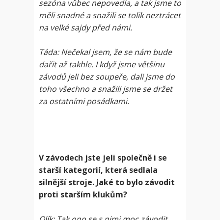
sezóna vůbec nepovedla, a tak jsme to
měli snadné a snažili se tolik neztrácet
na velké sajdy před námi.
Táda: Nečekal jsem, že se nám bude
dařit až takhle. I když jsme většinu
závodů jeli bez soupeře, dali jsme do
toho všechno a snažili jsme se držet
za ostatními posádkami.
V závodech jste jeli společně i se
starší kategorií, která sedlala
silnější stroje. Jaké to bylo závodit
proti starším klukům?
Olík: Tak ono se s nimi moc závodit