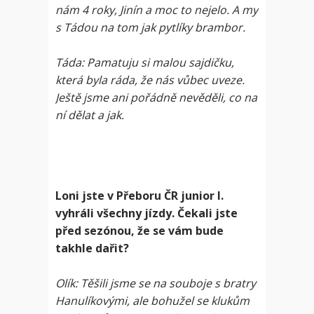
nám 4 roky, Jinín a moc to nejelo. A my
s Tádou na tom jak pytlíky brambor.
Táda: Pamatuju si malou sajdičku,
která byla ráda, že nás vůbec uveze.
Ještě jsme ani pořádně nevěděli, co na
ní dělat a jak.
Loni jste v Přeboru ČR junior I.
vyhráli všechny jízdy. Čekali jste
před sezónou, že se vám bude
takhle dařit?
Olík: Těšili jsme se na souboje s bratry
Hanulíkovými, ale bohužel se klukům