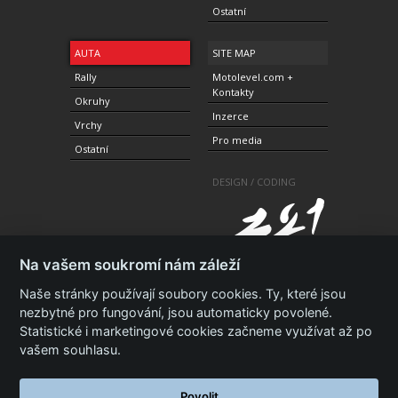
Ostatní
AUTA
SITE MAP
Rally
Motolevel.com +
Kontakty
Okruhy
Inzerce
Vrchy
Pro media
Ostatní
DESIGN / CODING
Na vašem soukromí nám záleží
Naše stránky používají soubory cookies. Ty, které jsou
nezbytné pro fungování, jsou automaticky povolené.
Statistické i marketingové cookies začneme využívat až po
© 2010-2021 Copyright Motolevel. Všechna práva
vyhrazena.
Podmínky a prohlášení - ochrana
vašem souhlasu.
soukromí.
Zásady ochrany osobních údajů.
ISSN 1805-
3696
Povolit