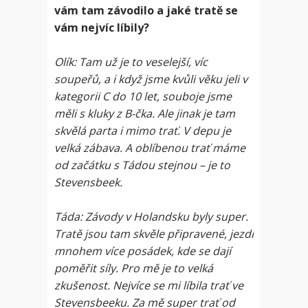
vám tam závodilo a jaké tratě se
vám nejvíc líbily?
Olík: Tam už je to veselejší, víc
soupeřů, a i když jsme kvůli věku jeli v
kategorii C do 10 let, souboje jsme
měli s kluky z B-čka. Ale jinak je tam
skvělá parta i mimo trať. V depu je
velká zábava. A oblíbenou trať máme
od začátku s Tádou stejnou – je to
Stevensbeek.
Táda: Závody v Holandsku byly super.
Tratě jsou tam skvěle připravené, jezdí
mnohem více posádek, kde se dají
poměřit síly. Pro mě je to velká
zkušenost. Nejvíce se mi líbila trať ve
Stevensbeeku. Za mě super trať od