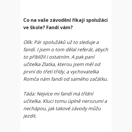
Co na vaše závodění říkají spolužáci
ve škole? Fandí vám?
Olík: Pár spolužáků už to sleduje a
fandí. I jsem o tom dělal referát, abych
to přiblížil i ostatním. A pak paní
učitelka Zlatka, kterou jsem měl od
první do třetí třídy, a vychovatelka
Romča nám fandí od samého začátku.
Táda: Nejvíce mi fandí má třídní
učitelka. Kluci tomu úplně nerozumí a
nechápou, jak takové závody můžu
jezdit.