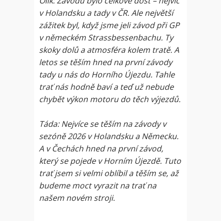
Olík: Závodů bylo celkově dost – nejvíc
v Holandsku a tady v ČR. Ale největší
zážitek byl, když jsme jeli závod při GP
v německém Strassbessenbachu. Ty
skoky dolů a atmosféra kolem tratě. A
letos se těším hned na první závody
tady u nás do Horního Újezdu. Tahle
trať nás hodně baví a teď už nebude
chybět výkon motoru do těch výjezdů.
Táda: Nejvíce se těším na závody v
sezóně 2026 v Holandsku a Německu.
A v Čechách hned na první závod,
který se pojede v Horním Újezdě. Tuto
trať jsem si velmi oblíbil a těším se, až
budeme moct vyrazit na trať na
našem novém stroji.