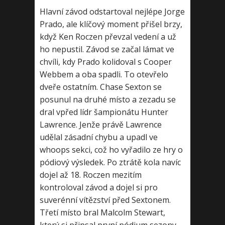
Hlavní závod odstartoval nejlépe Jorge
Prado, ale klíčový moment přišel brzy,
když Ken Roczen převzal vedení a už
ho nepustil. Závod se začal lámat ve
chvíli, kdy Prado kolidoval s Cooper
Webbem a oba spadli. To otevřelo
dveře ostatním. Chase Sexton se
posunul na druhé místo a zezadu se
dral vpřed lídr šampionátu Hunter
Lawrence. Jenže právě Lawrence
udělal zásadní chybu a upadl ve
whoops sekci, což ho vyřadilo ze hry o
pódiový výsledek. Po ztrátě kola navíc
dojel až 18. Roczen mezitím
kontroloval závod a dojel si pro
suverénní vítězství před Sextonem.
Třetí místo bral Malcolm Stewart,