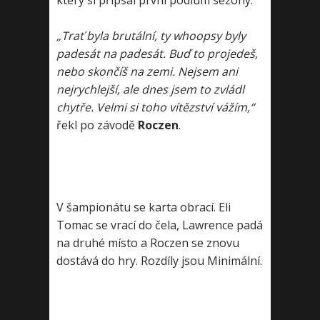
který si připsal první pódium sezony.
„Trať byla brutální, ty whoopsy byly
padesát na padesát. Buď to projedeš,
nebo skončíš na zemi. Nejsem ani
nejrychlejší, ale dnes jsem to zvládl
chytře. Velmi si toho vítězství vážím,“
řekl po závodě
Roczen
.
V šampionátu se karta obrací. Eli
Tomac se vrací do čela, Lawrence padá
na druhé místo a Roczen se znovu
dostává do hry. Rozdíly jsou Minimální.