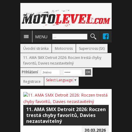
MENU
Úvodní stránka
Motocross
Supercross (SX)
11. AMA SMX Detroit 2026: Roczen trestá chyby
favoritů, Davies nezastavitelný
Přihlášení
Select Language
▼
Registrace
11. AMA SMX Detroit 2026: Roczen
trestá chyby favoritů, Davies
nezastavitelný
30.03.2026