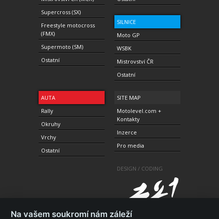
Supercross (SX)
SILNICE
Freestyle motocross
(FMX)
Moto GP
Supermoto (SM)
WSBK
Ostatní
Mistrovství ČR
Ostatní
AUTA
SITE MAP
Rally
Motolevel.com +
Kontakty
Okruhy
Inzerce
Vrchy
Pro media
Ostatní
DESIGN / CODING
Na vašem soukromí nám záleží