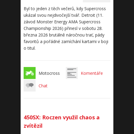
Byl to jeden z těch večerů, kdy Supercross
ukázal svou nejdivočejší tvář. Detroit (11.
závod Monster Energy AMA Supercross
Championship 2026) přinesl v sobotu 28.
března 2026 brutálně náročnou trať, pády
favoritů a pořádné zamíchání kartami v boji
o titul.
Motocross
Komentáře
Chat
450SX: Roczen využil chaos a
zvítězil