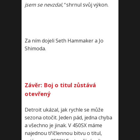
jsem se nevzdal,"
shrnul svůj výkon.
Za ním dojeli Seth Hammaker a Jo
Shimoda.
Závěr: Boj o titul zůstává
otevřený
Detroit ukázal, jak rychle se může
sezona otočit. Jeden pád, jedna chyba
a všechno je jinak. V 450SX máme
najednou tříčlennou bitvu o titul,