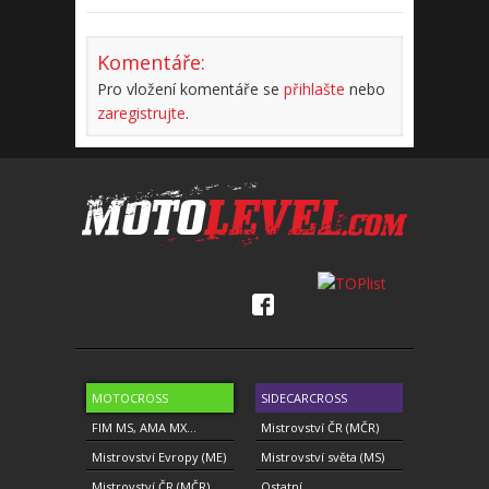
Komentáře:
Pro vložení komentáře se
přihlašte
nebo
zaregistrujte
.
MOTOCROSS
SIDECARCROSS
FIM MS, AMA MX...
Mistrovství ČR (MČR)
Mistrovství Evropy (ME)
Mistrovství světa (MS)
Mistrovství ČR (MČR)
Ostatní