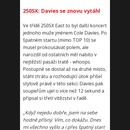
250SX: Davies se znovu vytáhl
Ve třídě 250SX East to byl další koncert
jednoho muže jménem Cole Davies. Po
špatném startu (mimo TOP 10) se
musel prokousávat polem, ale
narozdíl od ostatních měl nabito v
nejtěžstí pasáži tratě - whoops.
Postupně se dostal až na druhé místo,
stáhl ztrátu a rozhodující útok přišel
stylově právě v této sekci. Davies pak
soupeřům ujel o více než 12 sekund a
připsal si třetí vítězství v řadě.
„Když nejedu dobře, jsem na sebe
hodně přísný. Vím, co dokážu. Dnes
mi všechno vyšlo a i přes špatný start