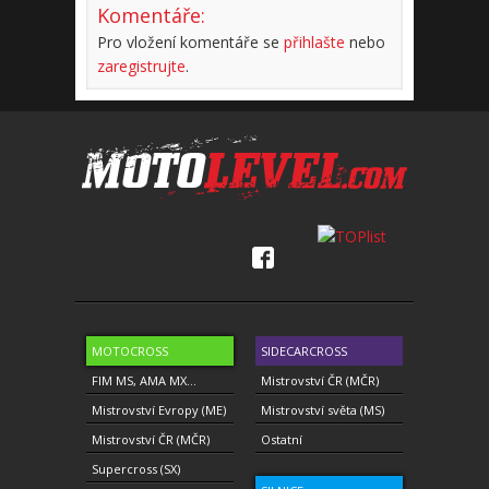
Komentáře:
Pro vložení komentáře se
přihlašte
nebo
zaregistrujte
.
MOTOCROSS
SIDECARCROSS
FIM MS, AMA MX...
Mistrovství ČR (MČR)
Mistrovství Evropy (ME)
Mistrovství světa (MS)
Mistrovství ČR (MČR)
Ostatní
Supercross (SX)