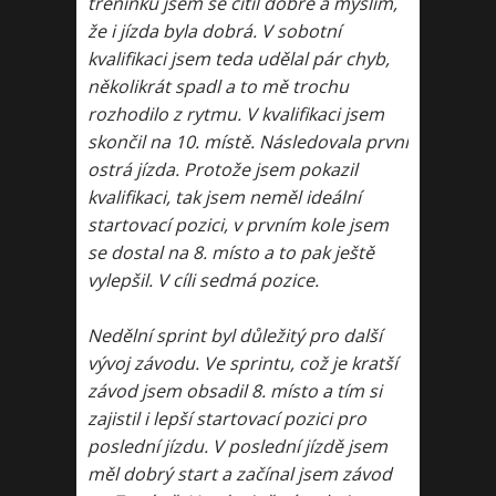
tréninků jsem se cítil dobře a myslím,
že i jízda byla dobrá. V sobotní
kvalifikaci jsem teda udělal pár chyb,
několikrát spadl a to mě trochu
rozhodilo z rytmu. V kvalifikaci jsem
skončil na 10. místě. Následovala první
ostrá jízda. Protože jsem pokazil
kvalifikaci, tak jsem neměl ideální
startovací pozici, v prvním kole jsem
se dostal na 8. místo a to pak ještě
vylepšil. V cíli sedmá pozice.
Nedělní sprint byl důležitý pro další
vývoj závodu. Ve sprintu, což je kratší
závod jsem obsadil 8. místo a tím si
zajistil i lepší startovací pozici pro
poslední jízdu. V poslední jízdě jsem
měl dobrý start a začínal jsem závod