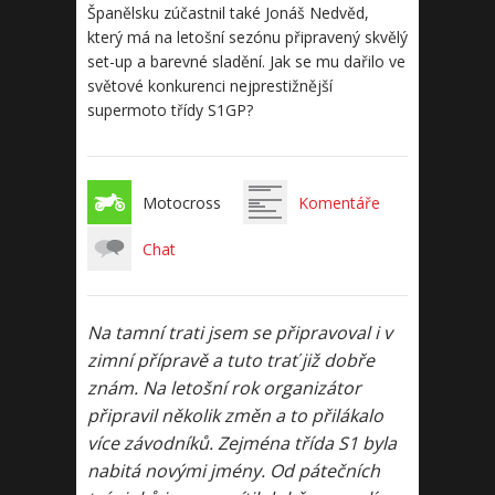
Španělsku zúčastnil také Jonáš Nedvěd,
který má na letošní sezónu připravený skvělý
set-up a barevné sladění. Jak se mu dařilo ve
světové konkurenci nejprestižnější
supermoto třídy S1GP?
Motocross
Komentáře
Chat
Na tamní trati jsem se připravoval i v
zimní přípravě a tuto trať již dobře
znám. Na letošní rok organizátor
připravil několik změn a to přilákalo
více závodníků. Zejména třída S1 byla
nabitá novými jmény. Od pátečních