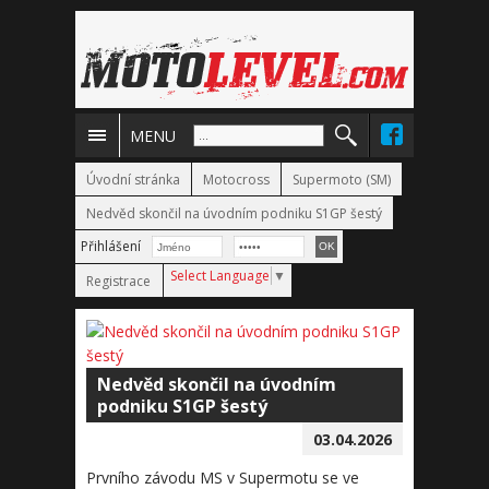
MENU
Úvodní stránka
Motocross
Supermoto (SM)
Nedvěd skončil na úvodním podniku S1GP šestý
Přihlášení
Select Language
▼
Registrace
Nedvěd skončil na úvodním
podniku S1GP šestý
03.04.2026
Prvního závodu MS v Supermotu se ve