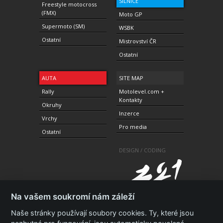
SILNICE
Freestyle motocross
(FMX)
Moto GP
Supermoto (SM)
WSBK
Ostatní
Mistrovství ČR
Ostatní
AUTA
SITE MAP
Rally
Motolevel.com +
Kontakty
Okruhy
Inzerce
Vrchy
Pro media
Ostatní
DESIGN / CODING
Na vašem soukromí nám záleží
Naše stránky používají soubory cookies. Ty, které jsou