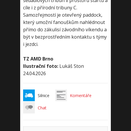
sedadlových tribun v prostoru startu a
cíle i z přírodní tribuny C.
Samozřejmostí je otevřený paddock,
který umožní fanouškům nahlédnout
přímo do zákulisí závodního víkendu a
být v bezprostředním kontaktu s týmy
i jezdci.
TZ AMD Brno
Ilustrační foto:
Lukáš Ston
24.04.2026
Silnice
Komentáře
Chat