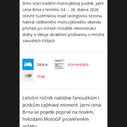
Brno vrací tradiční motocyklový podnik. Jarní
cena Brna v termínu 24. – 26. dubna 2026
otevře tuzemskou road racingovou sezonu.
Návrat oblíbeného motocyklového víkendu
přichází po loňské rozsáhlé rekonstrukci
dráhy a slibuje atraktivní podívanou v mnoha
závodních třídách.
Silnice
Komentáře
Chat
Letošní ročník nabídne fanouškům i
jezdcům zajímavý moment. Jarní cena
Brna se pojede poprvé na novém,
hvězdami MotoGP prověřeném
asfaltu.