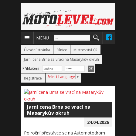
MENU
Úvodní stránka
Silnice
Mistrovství ČR
Jarní cena Brna se vrací na Masarykův okruh
Přihlášení
Select Language
▼
Registrace
Jarní cena Brna se vrací na
Masarykův okruh
24.04.2026
Po roční přestávce se na Automotodrom