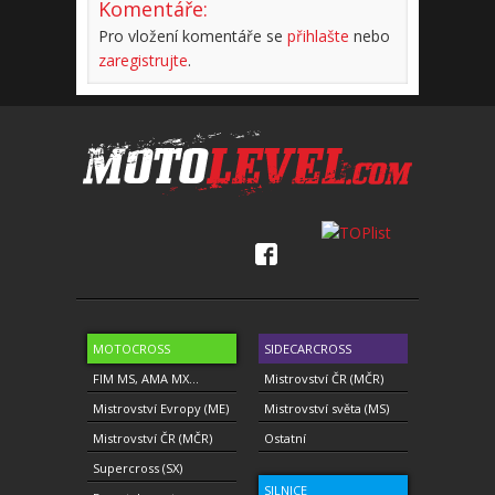
Komentáře:
Pro vložení komentáře se
přihlašte
nebo
zaregistrujte
.
MOTOCROSS
SIDECARCROSS
FIM MS, AMA MX...
Mistrovství ČR (MČR)
Mistrovství Evropy (ME)
Mistrovství světa (MS)
Mistrovství ČR (MČR)
Ostatní
Supercross (SX)
SILNICE