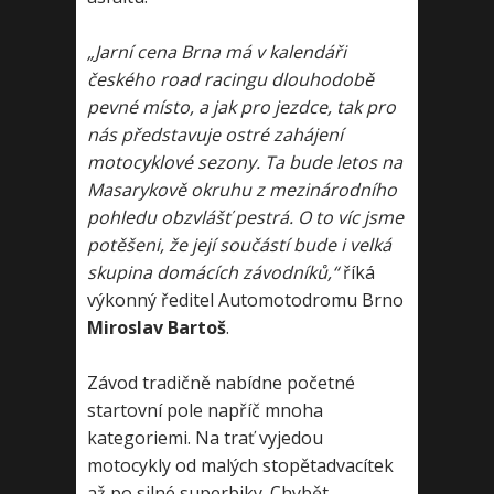
„Jarní cena Brna má v kalendáři
českého road racingu dlouhodobě
pevné místo, a jak pro jezdce, tak pro
nás představuje ostré zahájení
motocyklové sezony. Ta bude letos na
Masarykově okruhu z mezinárodního
pohledu obzvlášť pestrá. O to víc jsme
potěšeni, že její součástí bude i velká
skupina domácích závodníků,“
říká
výkonný ředitel Automotodromu Brno
Miroslav Bartoš
.
Závod tradičně nabídne početné
startovní pole napříč mnoha
kategoriemi. Na trať vyjedou
motocykly od malých stopětadvacítek
až po silné superbiky. Chybět