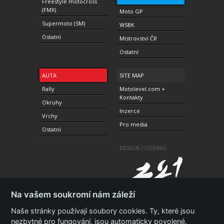
Freestyle motocross
(FMX)
Moto GP
Supermoto (SM)
WSBK
Ostatní
Mistrovství ČR
Ostatní
AUTA
SITE MAP
Rally
Motolevel.com +
Kontakty
Okruhy
Inzerce
Vrchy
Pro media
Ostatní
DESIGN / CODING
Na vašem soukromí nám záleží
Naše stránky používají soubory cookies. Ty, které jsou
nezbytné pro fungování, jsou automaticky povolené.