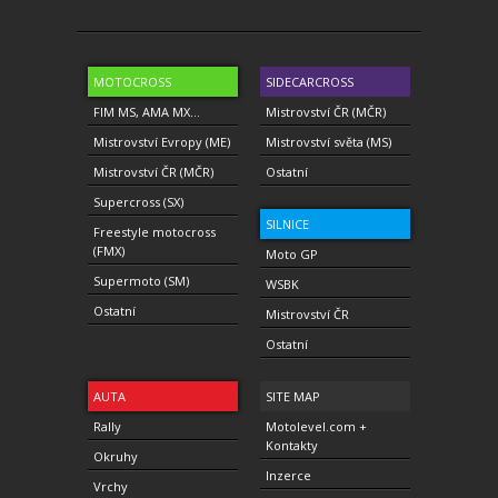
MOTOCROSS
SIDECARCROSS
FIM MS, AMA MX...
Mistrovství ČR (MČR)
Mistrovství Evropy (ME)
Mistrovství světa (MS)
Mistrovství ČR (MČR)
Ostatní
Supercross (SX)
SILNICE
Freestyle motocross
(FMX)
Moto GP
Supermoto (SM)
WSBK
Ostatní
Mistrovství ČR
Ostatní
AUTA
SITE MAP
Rally
Motolevel.com +
Kontakty
Okruhy
Inzerce
Vrchy