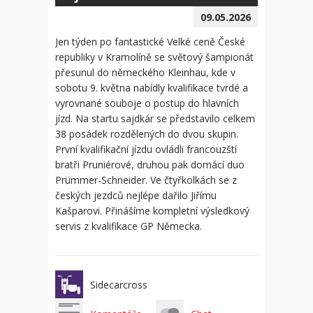
09.05.2026
Jen týden po fantastické Velké ceně České
republiky v Kramolíně se světový šampionát
přesunul do německého Kleinhau, kde v
sobotu 9. května nabídly kvalifikace tvrdé a
vyrovnané souboje o postup do hlavních
jízd. Na startu sajdkár se představilo celkem
38 posádek rozdělených do dvou skupin.
První kvalifikační jízdu ovládli francouzští
bratři Pruniérové, druhou pak domácí duo
Prümmer-Schneider. Ve čtyřkolkách se z
českých jezdců nejlépe dařilo Jiřímu
Kašparovi. Přinášíme kompletní výsledkový
servis z kvalifikace GP Německa.
Sidecarcross