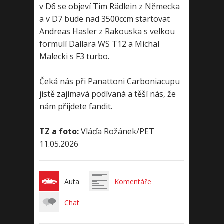
v D6 se objeví Tim Rädlein z Německa
a v D7 bude nad 3500ccm startovat
Andreas Hasler z Rakouska s velkou
formulí Dallara WS T12 a Michal
Malecki s F3 turbo.
Čeká nás při Panattoni Carboniacupu
jistě zajímavá podívaná a těší nás, že
nám přijdete fandit.
TZ a foto:
Vláďa Rožánek/PET
11.05.2026
Auta
Komentáře
Chat