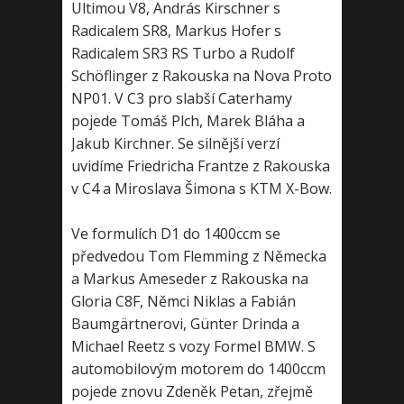
Ultimou V8, András Kirschner s
Radicalem SR8, Markus Hofer s
Radicalem SR3 RS Turbo a Rudolf
Schöflinger z Rakouska na Nova Proto
NP01. V C3 pro slabší Caterhamy
pojede Tomáš Plch, Marek Bláha a
Jakub Kirchner. Se silnější verzí
uvidíme Friedricha Frantze z Rakouska
v C4 a Miroslava Šimona s KTM X-Bow.
Ve formulích D1 do 1400ccm se
předvedou Tom Flemming z Německa
a Markus Ameseder z Rakouska na
Gloria C8F, Němci Niklas a Fabián
Baumgärtnerovi, Günter Drinda a
Michael Reetz s vozy Formel BMW. S
automobilovým motorem do 1400ccm
pojede znovu Zdeněk Petan, zřejmě