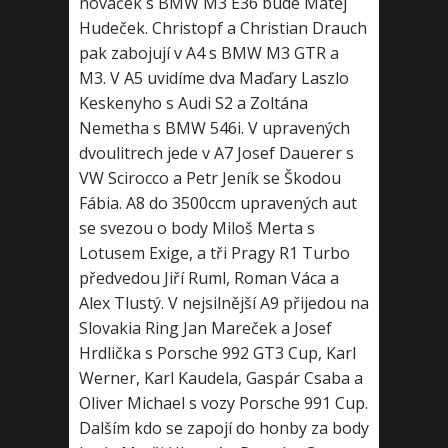
nováček s BMW M3 E36 bude Matěj
Hudeček. Christopf a Christian Drauch
pak zabojují v A4 s BMW M3 GTR a
M3. V A5 uvidíme dva Maďary Laszlo
Keskenyho s Audi S2 a Zoltána
Nemetha s BMW 546i. V upravených
dvoulitrech jede v A7 Josef Dauerer s
VW Scirocco a Petr Jeník se Škodou
Fábia. A8 do 3500ccm upravených aut
se svezou o body Miloš Merta s
Lotusem Exige, a tři Pragy R1 Turbo
předvedou Jiří Ruml, Roman Váca a
Alex Tlustý. V nejsilnější A9 přijedou na
Slovakia Ring Jan Mareček a Josef
Hrdlička s Porsche 992 GT3 Cup, Karl
Werner, Karl Kaudela, Gaspár Csaba a
Oliver Michael s vozy Porsche 991 Cup.
Dalším kdo se zapojí do honby za body