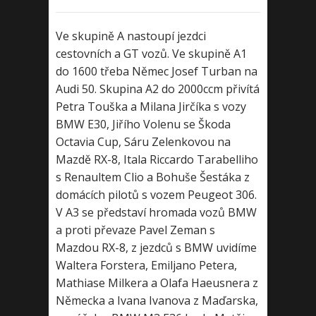
Ve skupině A nastoupí jezdci
cestovních a GT vozů. Ve skupině A1
do 1600 třeba Němec Josef Turban na
Audi 50. Skupina A2 do 2000ccm přivítá
Petra Touška a Milana Jirčíka s vozy
BMW E30, Jiřího Volenu se Škoda
Octavia Cup, Sáru Zelenkovou na
Mazdě RX-8, Itala Riccardo Tarabelliho
s Renaultem Clio a Bohuše Šestáka z
domácích pilotů s vozem Peugeot 306.
V A3 se představí hromada vozů BMW
a proti převaze Pavel Zeman s
Mazdou RX-8, z jezdců s BMW uvidíme
Waltera Forstera, Emiljano Petera,
Mathiase Milkera a Olafa Haeusnera z
Německa a Ivana Ivanova z Maďarska,