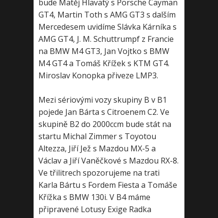
bude Matěj Hlavatý s Porsche Cayman
GT4, Martin Toth s AMG GT3 s dalším
Mercedesem uvidíme Slávka Kárníka s
AMG GT4, J. M. Schuttrumpf z Francie
na BMW M4 GT3, Jan Vojtko s BMW
M4 GT4 a Tomáš Křížek s KTM GT4.
Miroslav Konopka přiveze LMP3.
Mezi sériovými vozy skupiny B v B1
pojede Jan Bárta s Citroenem C2. Ve
skupině B2 do 2000ccm bude stát na
startu Michal Zimmer s Toyotou
Altezza, Jiří Jež s Mazdou MX-5 a
Václav a Jiří Vaněčkové s Mazdou RX-8.
Ve třilitrech spozorujeme na trati
Karla Bártu s Fordem Fiesta a Tomáše
Křížka s BMW 130i. V B4 máme
připravené Lotusy Exige Radka