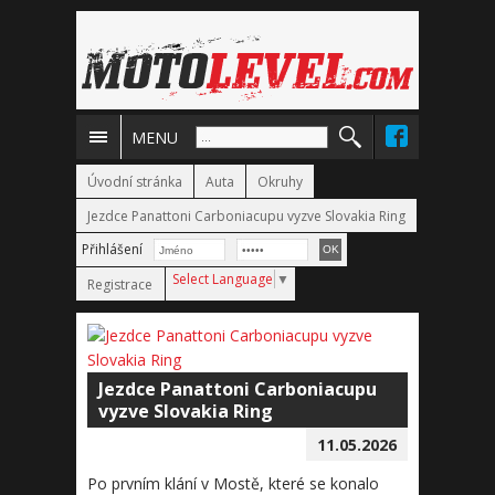
MENU
Úvodní stránka
Auta
Okruhy
Jezdce Panattoni Carboniacupu vyzve Slovakia Ring
Přihlášení
Select Language
▼
Registrace
Jezdce Panattoni Carboniacupu
vyzve Slovakia Ring
11.05.2026
Po prvním klání v Mostě, které se konalo