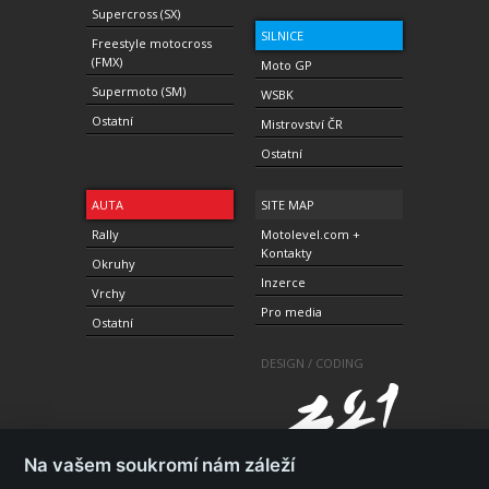
Supercross (SX)
SILNICE
Freestyle motocross
(FMX)
Moto GP
Supermoto (SM)
WSBK
Ostatní
Mistrovství ČR
Ostatní
AUTA
SITE MAP
Rally
Motolevel.com +
Kontakty
Okruhy
Inzerce
Vrchy
Pro media
Ostatní
DESIGN / CODING
Na vašem soukromí nám záleží