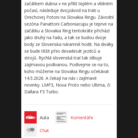
začátkem dubna v ne příliš teplém a vlídném
počasí, následuje dvojzávod na trati u
Orechovej Potoni na Slovakia Ringu. Závodní
sezóna Panattoni Carboniacupu je teprve na
začátku a Slovakia Ring tentokráte přichází
jako druhý na řadu, a tak se budou dvoje
body ze Slovenska náramně hodit. Na diváky
se bude těšit přes devadesát jezdců a
strojů. Rychlá slovenská trať tak slibuje
zajímavou podívanou. Podívejme se na to,
koho můžeme na Slovakia Ringu očekávat
14.5.2026. A čekají na nás i zajímavé
novinky. LMP3, Nova Proto nebo Ultima, či
Dallara F3 Turbo.
Auta
Komentáře
Chat