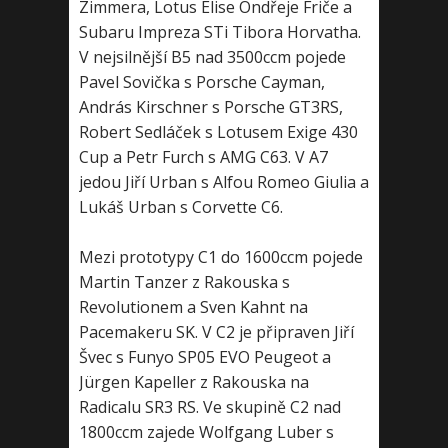
Zimmera, Lotus Elise Ondřeje Friče a
Subaru Impreza STi Tibora Horvatha.
V nejsilnější B5 nad 3500ccm pojede
Pavel Sovička s Porsche Cayman,
András Kirschner s Porsche GT3RS,
Robert Sedláček s Lotusem Exige 430
Cup a Petr Furch s AMG C63. V A7
jedou Jiří Urban s Alfou Romeo Giulia a
Lukáš Urban s Corvette C6.
Mezi prototypy C1 do 1600ccm pojede
Martin Tanzer z Rakouska s
Revolutionem a Sven Kahnt na
Pacemakeru SK. V C2 je připraven Jiří
Švec s Funyo SP05 EVO Peugeot a
Jürgen Kapeller z Rakouska na
Radicalu SR3 RS. Ve skupině C2 nad
1800ccm zajede Wolfgang Luber s