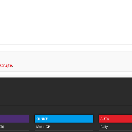
strujte
.
SILNICE
AUTA
ČR)
Moto GP
Rally