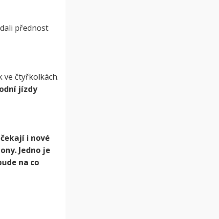
í dali přednost
ak ve čtyřkolkách.
odní jízdy
čekají i nové
ony. Jedno je
bude na co