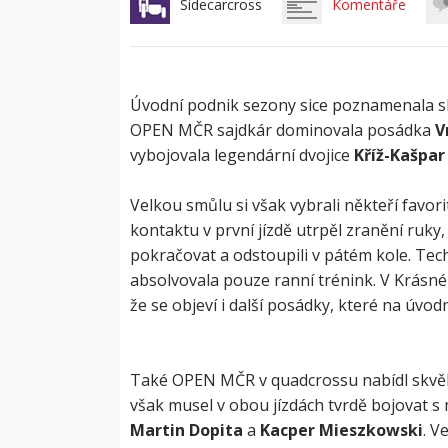
Sidecarcross
Komentáře
Úvodní podnik sezony sice poznamenala sl
OPEN MČR sajdkár dominovala posádka
V
vybojovala legendární dvojice
Kříž-Kašpar
Velkou smůlu si však vybrali někteří favo
kontaktu v první jízdě utrpěl zranění ruky
pokračovat a odstoupili v pátém kole. Tech
absolvovala pouze ranní trénink. V Krásné 
že se objeví i další posádky, které na úvo
Také OPEN MČR v quadcrossu nabídl skvělo
však musel v obou jízdách tvrdě bojovat 
Martin Dopita
a
Kacper Mieszkowski
. V