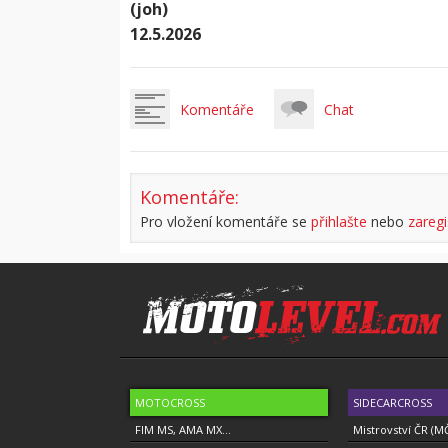
(joh)
12.5.2026
Komentáře
Chat
Komentáře:
Pro vložení komentáře se
přihlašte
nebo
zaregi
MOTOCROSS
SIDECARCROSS
FIM MS, AMA MX...
Mistrovství ČR (M