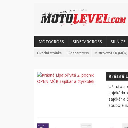
MOTOCROSS
SIDECARCROSS
SILNICE
Úvodní stránka
Sidecarcross
Mistrovství ČR (MČR)
Krásná L
Už tuto so
sajdkárkro
sajdkár a č
souboje na