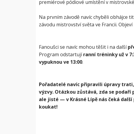
premiérové pódiové umístění v mistrovské 
Na prvním závodě navíc chyběli obhájce tit
závodu mistrovství světa ve Francii. Objeví
Fanoušci se navíc mohou těšit i na další
př
Program odstartují
ranní tréninky už v 7:
vypuknou ve 13:00
.
Pořadatelé navíc připravili úpravy trati
výzvy. Otázkou zůstává, zda se podaří p
ale jisté — v Krásné Lípě nás čeká dalš
koukat!