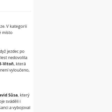
e. V kategorii
é místo
dyž jezdec po
lest nedovolila
-Vitoň
, která
 není vyloučeno,
avid Sůsa
, který
je sváděli i
anci a vybojoval