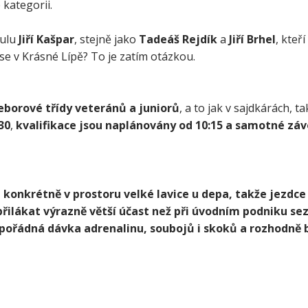
kategorii.
ulu
Jiří Kašpar
, stejně jako
Tadeáš Rejdík
a
Jiří Brhel
, kteř
 se v Krásné Lípě? To je zatím otázkou.
eborové třídy veteránů a juniorů
, a to jak v sajdkárách, t
30
,
kvalifikace jsou naplánovány od 10:15 a samotné záv
, konkrétně v prostoru velké lavice u depa, takže jezdce 
řilákat výrazně větší účast než při úvodním podniku sez
í pořádná dávka adrenalinu, soubojů i skoků a rozhodně 