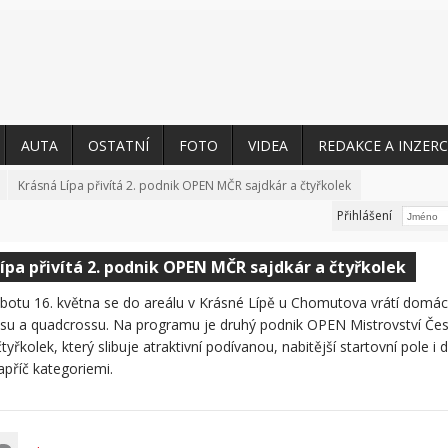
AUTA
OSTATNÍ
FOTO
VIDEA
REDAKCE A INZERC
Krásná Lípa přivítá 2. podnik OPEN MČR sajdkár a čtyřkolek
Přihlášení
ípa přivítá 2. podnik OPEN MČR sajdkár a čtyřkolek
botu 16. května se do areálu v Krásné Lípě u Chomutova vrátí domácí
su a quadcrossu. Na programu je druhý podnik OPEN Mistrovství Čes
tyřkolek, který slibuje atraktivní podívanou, nabitější startovní pole i 
příč kategoriemi.