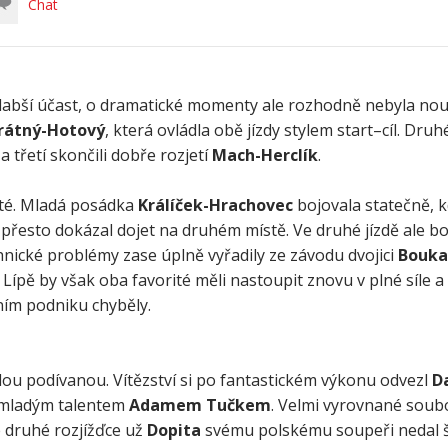
Chat
abší účast, o dramatické momenty ale rozhodně nebyla nouz
rátný-Hotový
, která ovládla obě jízdy stylem start–cíl. Druh
a třetí skončili dobře rozjetí
Mach-Herclík
.
rité. Mladá posádka
Králíček-Hrachovec
bojovala statečně, k
, přesto dokázal dojet na druhém místě. Ve druhé jízdě ale bo
nické problémy zase úplně vyřadily ze závodu dvojici
Boukal
Lípě by však oba favorité měli nastoupit znovu v plné síle a
dním podniku chyběly.
u podívanou. Vítězství si po fantastickém výkonu odvezl
D
s mladým talentem
Adamem Tučkem
. Velmi vyrovnané soubo
e druhé rozjížďce už
Dopita
svému polskému soupeři nedal š