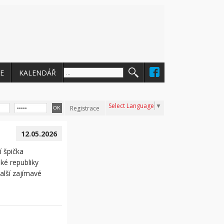
E
KALENDÁŘ
Select Language
▼
Registrace
12.05.2026
 špička
ké republiky
další zajímavé