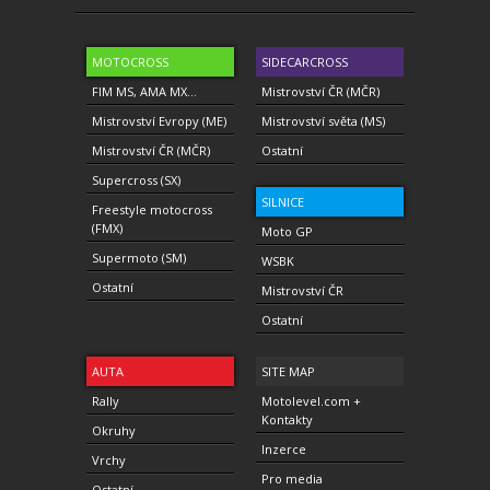
MOTOCROSS
SIDECARCROSS
FIM MS, AMA MX...
Mistrovství ČR (MČR)
Mistrovství Evropy (ME)
Mistrovství světa (MS)
Mistrovství ČR (MČR)
Ostatní
Supercross (SX)
SILNICE
Freestyle motocross
(FMX)
Moto GP
Supermoto (SM)
WSBK
Ostatní
Mistrovství ČR
Ostatní
AUTA
SITE MAP
Rally
Motolevel.com +
Kontakty
Okruhy
Inzerce
Vrchy
Pro media
Ostatní