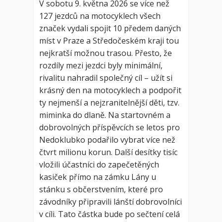
V sobotu 9. května 2026 se více než
127 jezdců na motocyklech všech
značek vydali spojit 10 předem daných
míst v Praze a Středočeském kraji tou
nejkratší možnou trasou. Přesto, že
rozdíly mezi jezdci byly minimální,
rivalitu nahradil společný cíl – užít si
krásný den na motocyklech a podpořit
ty nejmenší a nejzranitelnější děti, tzv.
miminka do dlaně. Na startovném a
dobrovolných příspěvcích se letos pro
Nedoklubko podařilo vybrat více než
čtvrt milionu korun. Další desítky tisíc
vložili účastníci do zapečetěných
kasiček přímo na zámku Lány u
stánku s občerstvením, které pro
závodníky připravili lánští dobrovolníci
v cíli. Tato částka bude po sečtení celá