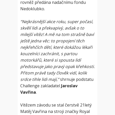
rovněž předána nadačnímu fondu
Nedoklubko.
“Nejkrásnější akce roku, super počasí,
skvělí lidi a překvapivý, avšak o to
milejší vítěz! A mě na tom strašně baví
ještě jedna věc: to propojení těch
nejkřehčích dětí, které dokážou lékaři
kouzelníci zachránit, s partou
motorkářů, které si spousta lidí
představuje jako pravý opak křehkosti.
Přitom právě tady člověk vidí, kolik
srdce tihle lidi mají,”
shrnuje podstatu
Challenge zakladatel
Jaroslav
Vavřina
.
Vítězem závodu se stal čerstvě 21letý
Matěj Vavřina na stroji značky Royal