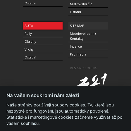
Ostatní
Mistrovství ČR
Ostatní
AUTA
SITE MAP
Rally
Motolevel.com +
Kontakty
Okruhy
Inzerce
Vrchy
Pro media
Ostatní
DESIGN / CODING
Na vašem soukromí nám záleží
Naše stránky používají soubory cookies. Ty, které jsou
nezbytné pro fungování, jsou automaticky povolené.
Statistické i marketingové cookies začneme využívat až po
© 2010-2021 Copyright Motolevel. Všechna práva
vyhrazena.
Podmínky a prohlášení - ochrana
vašem souhlasu.
soukromí.
Zásady ochrany osobních údajů.
ISSN 1805-