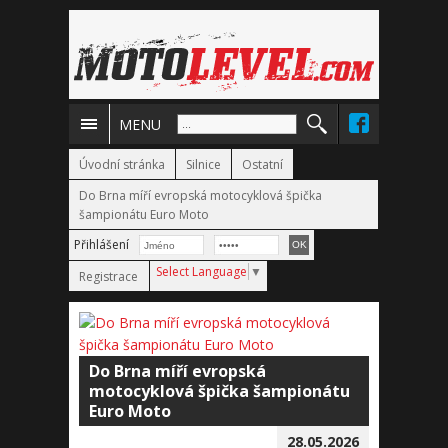
MENU
Úvodní stránka
Silnice
Ostatní
Do Brna míří evropská motocyklová špička
šampionátu Euro Moto
Přihlášení
Select Language
▼
Registrace
Do Brna míří evropská
motocyklová špička šampionátu
Euro Moto
28.05.2026