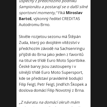
úspěchy z předchozího podniku
šampionátu a postarají se o další silné
sportovní momenty,“
říká
Miroslav
Bartoš
, výkonný ředitel CREDITAS
Autodromu Brno.
Skvěle rozjetou sezonu má Štěpán
Zuda, který po dvojitém vítězství v
předchozím závodě na Sachsenringu
přijíždí do Brna jako jeden z favoritů
na titul ve třídě Euro Moto Sportbike.
České barvy jsou zastoupeny i v
silnější třídě Euro Moto Supersport,
kde se představí pravidelně bodující
Filip Feigl, Petr Feigl, Jindřich Škopek a
doslova domácí Filip Novotný z Brna.
„Z návratu na domácí okruh mám