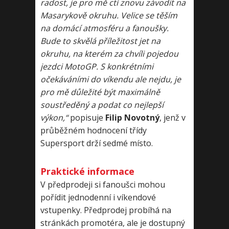
radost, je pro mě ctí znovu závodit na
Masarykově okruhu. Velice se těším
na domácí atmosféru a fanoušky.
Bude to skvělá příležitost jet na
okruhu, na kterém za chvíli pojedou
jezdci MotoGP. S konkrétními
očekáváními do víkendu ale nejdu, je
pro mě důležité být maximálně
soustředěný a podat co nejlepší
výkon,“
popisuje
Filip Novotný
, jenž v
průběžném hodnocení třídy
Supersport drží sedmé místo.
Praktické informace
V předprodeji si fanoušci mohou
pořídit jednodenní i víkendové
vstupenky. Předprodej probíhá na
stránkách promotéra, ale je dostupný