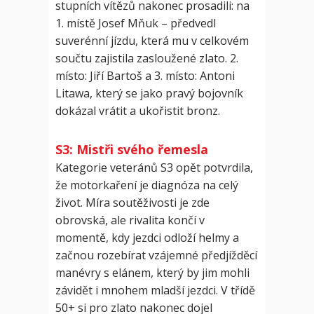
stupních vítězů nakonec prosadili: na
1. místě Josef Mňuk – předvedl
suverénní jízdu, která mu v celkovém
součtu zajistila zasloužené zlato. 2.
místo: Jiří Bartoš a 3. místo: Antoni
Litawa, který se jako pravý bojovník
dokázal vrátit a ukořistit bronz.
S3: Mistři svého řemesla
Kategorie veteránů S3 opět potvrdila,
že motorkaření je diagnóza na celý
život. Míra soutěživosti je zde
obrovská, ale rivalita končí v
momentě, kdy jezdci odloží helmy a
začnou rozebírat vzájemné předjížděcí
manévry s elánem, který by jim mohli
závidět i mnohem mladší jezdci. V třídě
50+ si pro zlato nakonec dojel