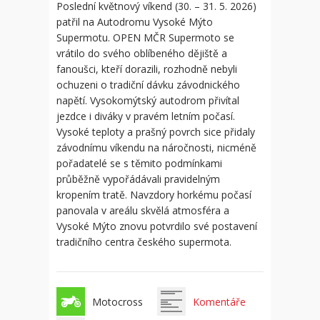
Poslední květnový víkend (30. – 31. 5. 2026)
patřil na Autodromu Vysoké Mýto
Supermotu. OPEN MČR Supermoto se
vrátilo do svého oblíbeného dějiště a
fanoušci, kteří dorazili, rozhodně nebyli
ochuzeni o tradiční dávku závodnického
napětí. Vysokomýtský autodrom přivítal
jezdce i diváky v pravém letním počasí.
Vysoké teploty a prašný povrch sice přidaly
závodnímu víkendu na náročnosti, nicméně
pořadatelé se s těmito podmínkami
průběžně vypořádávali pravidelným
kropením tratě. Navzdory horkému počasí
panovala v areálu skvělá atmosféra a
Vysoké Mýto znovu potvrdilo své postavení
tradičního centra českého supermota.
Motocross
Komentáře