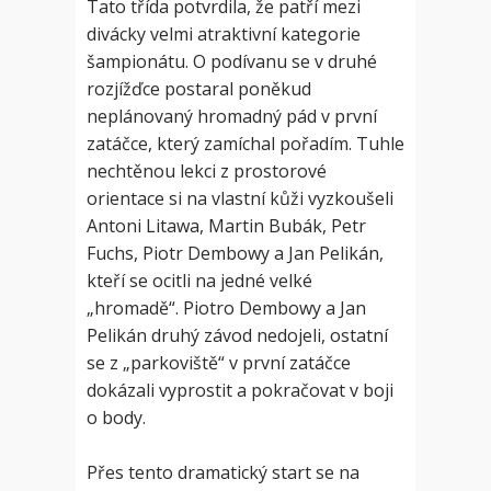
Tato třída potvrdila, že patří mezi
divácky velmi atraktivní kategorie
šampionátu. O podívanu se v druhé
rozjížďce postaral poněkud
neplánovaný hromadný pád v první
zatáčce, který zamíchal pořadím. Tuhle
nechtěnou lekci z prostorové
orientace si na vlastní kůži vyzkoušeli
Antoni Litawa, Martin Bubák, Petr
Fuchs, Piotr Dembowy a Jan Pelikán,
kteří se ocitli na jedné velké
„hromadě“. Piotro Dembowy a Jan
Pelikán druhý závod nedojeli, ostatní
se z „parkoviště“ v první zatáčce
dokázali vyprostit a pokračovat v boji
o body.
Přes tento dramatický start se na