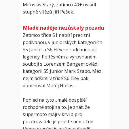
Miroslav Starý, zatímco 40+ ovládl
stupně vítězů Jiří Pešek.
Mladé naděje nezůstaly pozadu
Zatímco třída S1 nabízí precizní
podívanou, v juniorských kategoriích
S5 Junior a S6 Elév se rodí budoucí
legendy. Po těsném a vyrovnaném
souboji s Lorenzem Bangem ovládl
kategorii S5 Junior Mark Szabo. Mezi
nejmladšími v třídě S6 Elév pak
dominoval Matěj Hollas.
Pohled na tyto „malé dospělé“
rozhodně stojí za to. Je znát, že
supermoto mají v krvi a pro
pozorovatele je prostě nemožné
těmto dravým jezdcům nefandit.