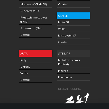
Mistrovství ČR (MČR)
Ostatní
Supercross (SX)
SILNICE
Freestyle motocross
(FMX)
Moto GP
Supermoto (SM)
WSBK
Ostatní
Mistrovství ČR
Ostatní
AUTA
SITE MAP
Rally
Motolevel.com +
Kontakty
Okruhy
Inzerce
Vrchy
Pro media
Ostatní
DESIGN / CODING