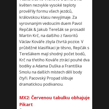
květen nezvykle vysoké teploty
prověřily formu všech jezdců,
královskou klasu nevyjímaje. Za
vyrovnaným vedoucím duem Pavol
Repčák & Jakub Terešák se prosadil
Martin Krč, na dalšího z favoritů
Václav Kováře zbyla čtvrtá pozice. V
průběžné klasifikaci je těsno, Repčák s
Terešákem mají shodný počet bodů,
Krč na třetího Kováře ztrácí pouhé dva
bodíky a Adama Duška a Františka
Smolu na dalších místech dělí body
čtyři. Pacovský Propad slibuje
dramatickou podívanou.
MX2: Červenou tabulku obhajuje
Pikart