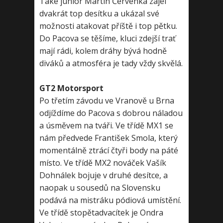
Také junior Martin Červenka zajel
dvakrát top desítku a ukázal své
možnosti atakovat příště i top pětku.
Do Pacova se těšíme, kluci zdejší trať
mají rádi, kolem dráhy bývá hodně
diváků a atmosféra je tady vždy skvělá.
GT2 Motorsport
Po třetím závodu ve Vranově u Brna
odjíždíme do Pacova s dobrou náladou
a úsměvem na tváři. Ve třídě MX1 se
nám předvede František Smola, který
momentálně ztrácí čtyři body na páté
místo. Ve třídě MX2 nováček Vašík
Dohnálek bojuje v druhé desítce, a
naopak u sousedů na Slovensku
podává na mistráku pódiová umístění.
Ve třídě stopětadvacítek je Ondra