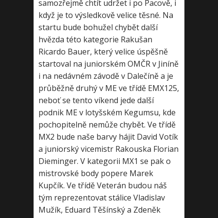
samozřejmě chtít udržet i po Pacově, i
když je to výsledkově velice těsné. Na
startu bude bohužel chybět další
hvězda této kategorie Rakušan
Ricardo Bauer, který velice úspěšně
startoval na juniorském OMČR v Jiníně
i na nedávném závodě v Dalečíně a je
průběžně druhý v ME ve třídě EMX125,
neboť se tento víkend jede další
podnik ME v lotyšském Kegumsu, kde
pochopitelně nemůže chybět. Ve třídě
MX2 bude naše barvy hájit David Votík
a juniorský vicemistr Rakouska Florian
Dieminger. V kategorii MX1 se pak o
mistrovské body popere Marek
Kupčík. Ve třídě Veterán budou náš
tým reprezentovat stálice Vladislav
Mužík, Eduard Těšínský a Zdeněk