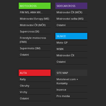
MOTOCROSS
SIDECARCROSS
FIM MS, AMA MX...
Mistrovství ČR (MČR)
Mistrovství Evropy (ME)
Mistrovství světa (MS)
Mistrovství ČR (MČR)
Ostatní
Supercross (SX)
SILNICE
Freestyle motocross
(FMX)
Moto GP
Supermoto (SM)
WSBK
Ostatní
Mistrovství ČR
Ostatní
AUTA
SITE MAP
Rally
Motolevel.com +
Kontakty
Okruhy
Inzerce
Vrchy
Pro media
Ostatní