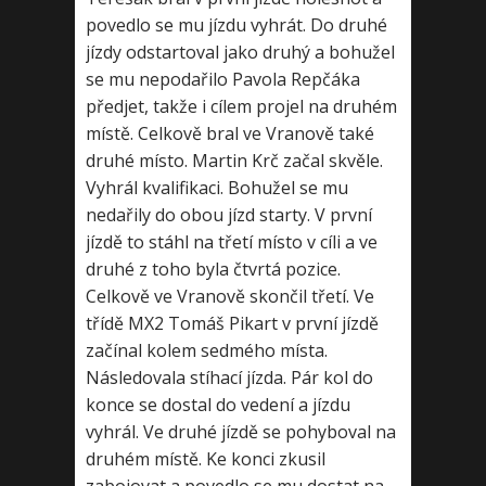
povedlo se mu jízdu vyhrát. Do druhé
jízdy odstartoval jako druhý a bohužel
se mu nepodařilo Pavola Repčáka
předjet, takže i cílem projel na druhém
místě. Celkově bral ve Vranově také
druhé místo. Martin Krč začal skvěle.
Vyhrál kvalifikaci. Bohužel se mu
nedařily do obou jízd starty. V první
jízdě to stáhl na třetí místo v cíli a ve
druhé z toho byla čtvrtá pozice.
Celkově ve Vranově skončil třetí. Ve
třídě MX2 Tomáš Pikart v první jízdě
začínal kolem sedmého místa.
Následovala stíhací jízda. Pár kol do
konce se dostal do vedení a jízdu
vyhrál. Ve druhé jízdě se pohyboval na
druhém místě. Ke konci zkusil