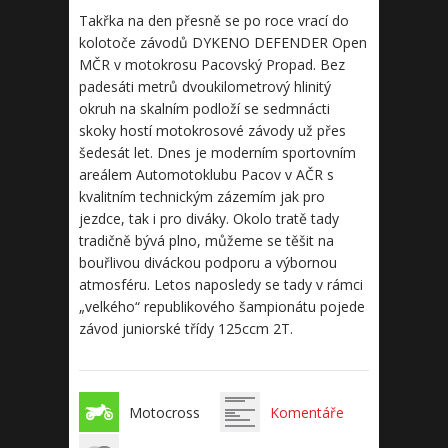
Takřka na den přesně se po roce vrací do
kolotoče závodů DYKENO DEFENDER Open
MČR v motokrosu Pacovský Propad. Bez
padesáti metrů dvoukilometrový hlinitý
okruh na skalním podloží se sedmnácti
skoky hostí motokrosové závody už přes
šedesát let. Dnes je moderním sportovním
areálem Automotoklubu Pacov v AČR s
kvalitním technickým zázemím jak pro
jezdce, tak i pro diváky. Okolo tratě tady
tradičně bývá plno, můžeme se těšit na
bouřlivou diváckou podporu a výbornou
atmosféru. Letos naposledy se tady v rámci
„velkého“ republikového šampionátu pojede
závod juniorské třídy 125ccm 2T.
Motocross
Komentáře