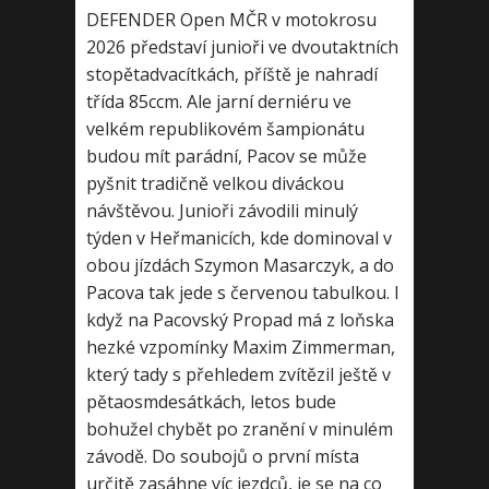
DEFENDER Open MČR v motokrosu
2026 představí junioři ve dvoutaktních
stopětadvacítkách, příště je nahradí
třída 85ccm. Ale jarní derniéru ve
velkém republikovém šampionátu
budou mít parádní, Pacov se může
pyšnit tradičně velkou diváckou
návštěvou. Junioři závodili minulý
týden v Heřmanicích, kde dominoval v
obou jízdách Szymon Masarczyk, a do
Pacova tak jede s červenou tabulkou. I
když na Pacovský Propad má z loňska
hezké vzpomínky Maxim Zimmerman,
který tady s přehledem zvítězil ještě v
pětaosmdesátkách, letos bude
bohužel chybět po zranění v minulém
závodě. Do soubojů o první místa
určitě zasáhne víc jezdců, je se na co