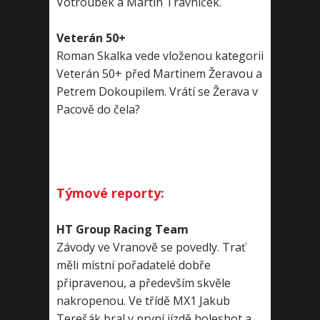
Votroubek a Martin Trávníček.
Veterán 50+
Roman Skalka vede vloženou kategorii
Veterán 50+ před Martinem Žeravou a
Petrem Dokoupilem. Vrátí se Žerava v
Pacově do čela?
Týmové reporty:
HT Group Racing Team
Závody ve Vranově se povedly. Trať
měli místní pořadatelé dobře
připravenou, a především skvěle
nakropenou. Ve třídě MX1 Jakub
Terešák bral v první jízdě holeshot a