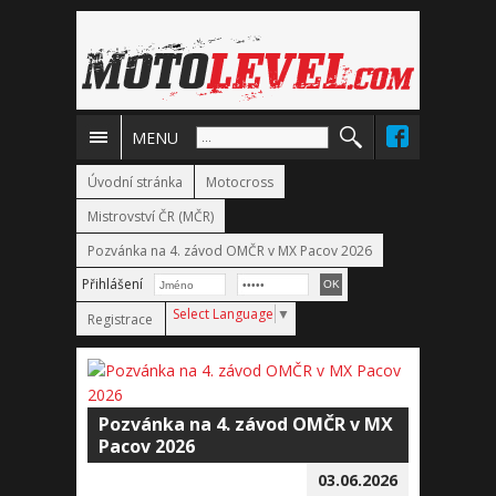
MENU
Úvodní stránka
Motocross
Mistrovství ČR (MČR)
Pozvánka na 4. závod OMČR v MX Pacov 2026
Přihlášení
Select Language
▼
Registrace
Pozvánka na 4. závod OMČR v MX
Pacov 2026
03.06.2026