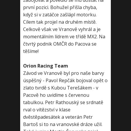
zabojovat a povedlo se mu dostat na
první pozici. Bohužel přišla chyba,
když si v zatáčce zašlápl motorku.
Cílem tak projel na druhém místě.
Celkově však ve Vranově vyhrál a je
momentálním lídrem ve třídě MX2. Na
čtvrtý podnik OMČR do Pacova se
těšíme!
Orion Racing Team
Závod ve Vranově byl pro naše barvy
úspěšný - Pavol Repčák bojoval opět o
zlato tvrdě s Kubou Terešákem - v
Pacově ho uvidíme s červenou
tabulkou. Petr Rathouský se srdnatě
rval o vítězství v klase
dvěstěpadesátek a veterán Petr
Bartoš si to na vranovské dráze užil.