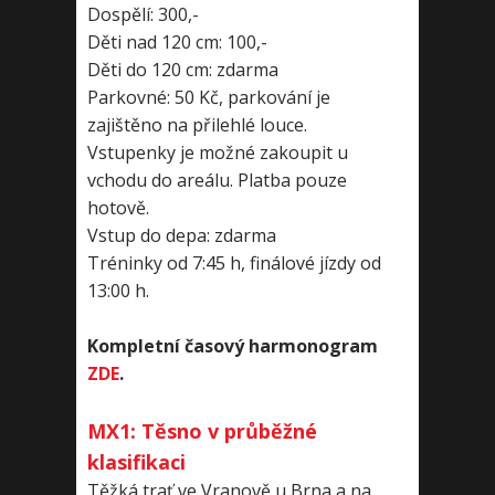
Dospělí: 300,-
Děti nad 120 cm: 100,-
Děti do 120 cm: zdarma
Parkovné: 50 Kč, parkování je
zajištěno na přilehlé louce.
Vstupenky je možné zakoupit u
vchodu do areálu. Platba pouze
hotově.
Vstup do depa: zdarma
Tréninky od 7:45 h, finálové jízdy od
13:00 h.
Kompletní časový harmonogram
ZDE
.
MX1: Těsno v průběžné
klasifikaci
Těžká trať ve Vranově u Brna a na