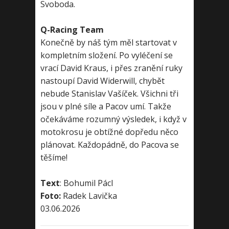
Svoboda.
Q-Racing Team
Konečně by náš tým měl startovat v
kompletním složení. Po vyléčení se
vrací David Kraus, i přes zranění ruky
nastoupí David Widerwill, chybět
nebude Stanislav Vašíček. Všichni tři
jsou v plné síle a Pacov umí. Takže
očekáváme rozumný výsledek, i když v
motokrosu je obtížné dopředu něco
plánovat. Každopádně, do Pacova se
těšíme!
Text
: Bohumil Pácl
Foto:
Radek Lavička
03.06.2026