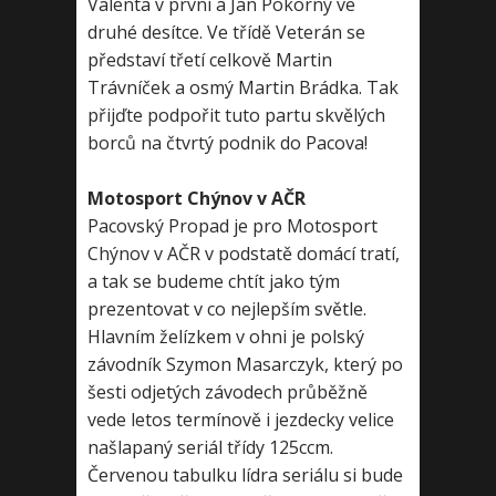
Valenta v první a Jan Pokorný ve
druhé desítce. Ve třídě Veterán se
představí třetí celkově Martin
Trávníček a osmý Martin Brádka. Tak
přijďte podpořit tuto partu skvělých
borců na čtvrtý podnik do Pacova!
Motosport Chýnov v AČR
Pacovský Propad je pro Motosport
Chýnov v AČR v podstatě domácí tratí,
a tak se budeme chtít jako tým
prezentovat v co nejlepším světle.
Hlavním želízkem v ohni je polský
závodník Szymon Masarczyk, který po
šesti odjetých závodech průběžně
vede letos termínově i jezdecky velice
našlapaný seriál třídy 125ccm.
Červenou tabulku lídra seriálu si bude