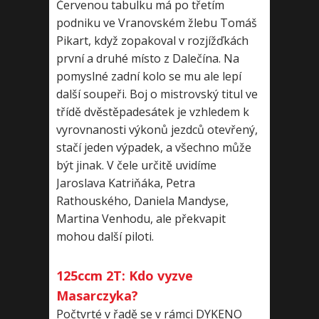
Červenou tabulku má po třetím
podniku ve Vranovském žlebu Tomáš
Pikart, když zopakoval v rozjížďkách
první a druhé místo z Dalečína. Na
pomyslné zadní kolo se mu ale lepí
další soupeři. Boj o mistrovský titul ve
třídě dvěstěpadesátek je vzhledem k
vyrovnanosti výkonů jezdců otevřený,
stačí jeden výpadek, a všechno může
být jinak. V čele určitě uvidíme
Jaroslava Katriňáka, Petra
Rathouského, Daniela Mandyse,
Martina Venhodu, ale překvapit
mohou další piloti.
125ccm 2T: Kdo vyzve
Masarczyka?
Počtvrté v řadě se v rámci DYKENO