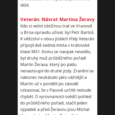
těšit.
Veterán: Návrat Martina Žeravy
Kdo si velmi obtížnou trať ve Vranově
u Brna opravdu užíval, byl Petr Bartoš.
K vítězství v obou jízdách třídy Veterán
připojil dvě sedmá místa v královské
klase MX1. Komu se naopak nevedlo,
byl druhý muž průběžného pořadí
Martin Žerava, který po pádu
nenastoupil do druhé jízdy. Zranění se
nakonec neukázalo jako vážnější a
Martin už v pondělí po závodě
vzkazoval, že v Pacově určitě nebude
chybět. O vyrovnanosti svědčí pohled
do průběžného pořadí, stačil jeden
výpadek a před Žeravou jsou Michal