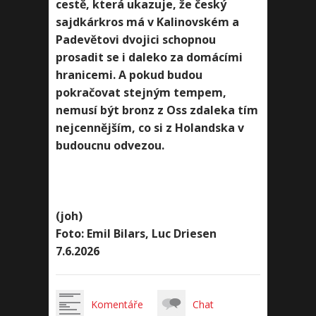
cestě, která ukazuje, že český
sajdkárkros má v Kalinovském a
Padevětovi dvojici schopnou
prosadit se i daleko za domácími
hranicemi. A pokud budou
pokračovat stejným tempem,
nemusí být bronz z Oss zdaleka tím
nejcennějším, co si z Holandska v
budoucnu odvezou.
(joh)
Foto: Emil Bilars, Luc Driesen
7.6.2026
Komentáře
Chat