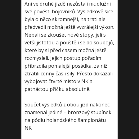
Ani ve druhé jízdě nezůstali nic dlužni
své pověsti bojovníků. Výsledkově sice
byla o něco skromnější, na trati ale
předvedli možná ještě vyzrálejší výkon.
Nebáli se zkoušet nové stopy, jeli s
větší jistotou a pouštěli se do soubojů,
které by si před časem možná ještě
rozmysleli. Jejich postup pořadím
přibrzdila pomalejší posádka, za níž
ztratili cenný čas i síly. Přesto dokázali
vybojovat čtvrté místo v NK a
patnáctou příčku absolutně.
Součet výsledků z obou jízd nakonec
znamenal jediné – bronzový stupínek
na pódiu holandského šampionátu
NK.