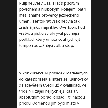
Ruijsheuvel v Oss. Trať s písčitým
povrchem a hlubokými kolejemi patří
mezi známé prověrky jezdeckého
umění. Tentokrát však nebyla tak
zrádná jako například Overloon. Pod
vrstvou písku se ukrýval pevnější
podklad, který umožňoval rychlejší
tempo i odvážnější volbu stop.
V konkurenci 34 posádek rozdělených
do kategorií NK a Inters se Kalinovský
s Padevětem uvedli už v kvalifikaci. Ve
třídě NK zajeli nejrychlejší čas a v
absolutním pořadí obsadili třináctou
příčku. Odměnou jim bylo místo v