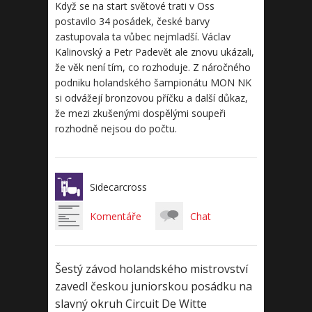
Když se na start světové trati v Oss
postavilo 34 posádek, české barvy
zastupovala ta vůbec nejmladší. Václav
Kalinovský a Petr Padevět ale znovu ukázali,
že věk není tím, co rozhoduje. Z náročného
podniku holandského šampionátu MON NK
si odvážejí bronzovou příčku a další důkaz,
že mezi zkušenými dospělými soupeři
rozhodně nejsou do počtu.
Sidecarcross
Komentáře
Chat
Šestý závod holandského mistrovství
zavedl českou juniorskou posádku na
slavný okruh Circuit De Witte