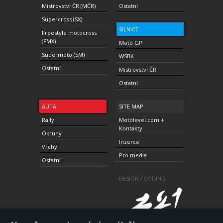
Mistrovství ČR (MČR)
Ostatní
Supercross (SX)
SILNICE
Freestyle motocross
(FMX)
Moto GP
Supermoto (SM)
WSBK
Ostatní
Mistrovství ČR
Ostatní
AUTA
SITE MAP
Rally
Motolevel.com +
Kontakty
Okruhy
Inzerce
Vrchy
Pro media
Ostatní
DESIGN / CODING