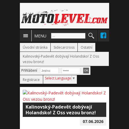
MENU
Úvodní stránka
Sidecarcross
Ostatní
Kalinovský-Padevět dobývají Holandsko! Z Oss
vezou bronz!
Přihlášení
Select Language
▼
Registrace
Kalinovský-Padevět dobývají
Holandsko! Z Oss vezou bronz!
07.06.2026