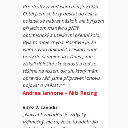
Pro druhý závod jsem měl jiný plán.
Chtěl jsem se brzy dostat do čela a
pokusit se nabrat náskok, ale byl jsem
při jednom manévru příliš
optimistický a uteklo mi přední kolo.
Byla to moje chyba. Pozitivní je, že
jsem závod dokončil a získal cenné
body do šampionátu. Dnes jsme
získali důležité zkušenosti a teď se
těšíme na Assen, okruh, který mám
opravdu rád. Jsme připraveni znovu
bojovat o vítězství.“
Andrea Iannone – Niti Racing
Vítěz 2. závodu
„Návrat k závodění je vždycky
výjimečný, ale to, že se to odehrálo