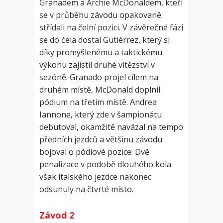
Granadem a Archie McDonaldem, kteří
se v průběhu závodu opakovaně
střídali na čelní pozici. V závěrečné fázi
se do čela dostal Gutiérrez, který si
díky promyšlenému a taktickému
výkonu zajistil druhé vítězství v
sezóně. Granado projel cílem na
druhém místě, McDonald doplnil
pódium na třetím místě. Andrea
Iannone, který zde v šampionátu
debutoval, okamžitě navázal na tempo
předních jezdců a většinu závodu
bojoval o pódiové pozice. Dvě
penalizace v podobě dlouhého kola
však italského jezdce nakonec
odsunuly na čtvrté místo.
Závod 2