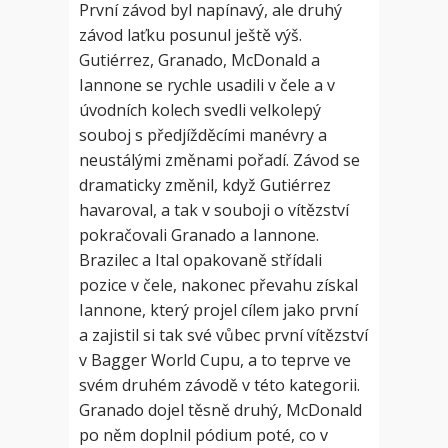
První závod byl napínavý, ale druhý
závod laťku posunul ještě výš.
Gutiérrez, Granado, McDonald a
Iannone se rychle usadili v čele a v
úvodních kolech svedli velkolepý
souboj s předjížděcími manévry a
neustálými změnami pořadí. Závod se
dramaticky změnil, když Gutiérrez
havaroval, a tak v souboji o vítězství
pokračovali Granado a Iannone.
Brazilec a Ital opakovaně střídali
pozice v čele, nakonec převahu získal
Iannone, který projel cílem jako první
a zajistil si tak své vůbec první vítězství
v Bagger World Cupu, a to teprve ve
svém druhém závodě v této kategorii.
Granado dojel těsně druhý, McDonald
po něm doplnil pódium poté, co v