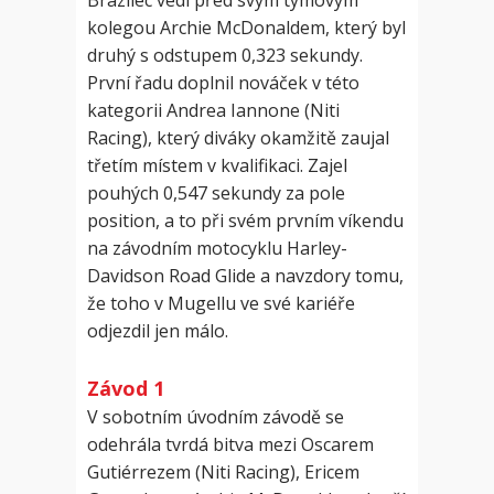
Brazilec vedl před svým týmovým
kolegou Archie McDonaldem, který byl
druhý s odstupem 0,323 sekundy.
První řadu doplnil nováček v této
kategorii Andrea Iannone (Niti
Racing), který diváky okamžitě zaujal
třetím místem v kvalifikaci. Zajel
pouhých 0,547 sekundy za pole
position, a to při svém prvním víkendu
na závodním motocyklu Harley-
Davidson Road Glide a navzdory tomu,
že toho v Mugellu ve své kariéře
odjezdil jen málo.
Závod 1
V sobotním úvodním závodě se
odehrála tvrdá bitva mezi Oscarem
Gutiérrezem (Niti Racing), Ericem