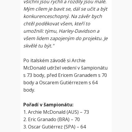
všichni jsou rychlí a rozdíly jsou malé.
Mým cílem je bavit se, dál se učit a být
konkurenceschopný. Na závěr bych
chtěl poděkovat všem, kteří to
umožnili: týmu, Harley-Davidson a
všem lidem zapojeným do projektu. Je
skvělé tu být."
Po italském závodě si Archie
McDonald udržel vedení v šampionátu
s 73 body, před Ericem Granadem s 70
body a Oscarem Gutiérrezem s 64
body.
Pořadí v šampionátu:
1. Archie McDonald (AUS) – 73
2. Eric Granado (BRA) – 70
3. Oscar Gutiérrez (SPA) – 64