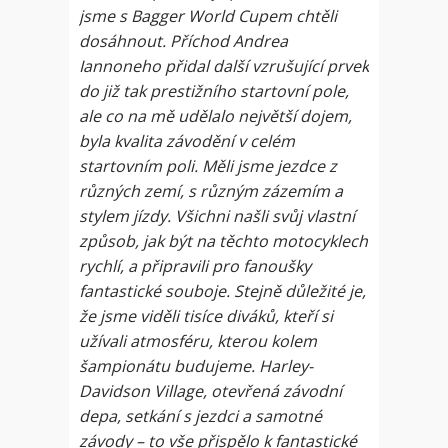
jsme s Bagger World Cupem chtěli
dosáhnout. Příchod Andrea
Iannoneho přidal další vzrušující prvek
do již tak prestižního startovní pole,
ale co na mě udělalo největší dojem,
byla kvalita závodění v celém
startovním poli. Měli jsme jezdce z
různých zemí, s různým zázemím a
stylem jízdy. Všichni našli svůj vlastní
způsob, jak být na těchto motocyklech
rychlí, a připravili pro fanoušky
fantastické souboje. Stejně důležité je,
že jsme viděli tisíce diváků, kteří si
užívali atmosféru, kterou kolem
šampionátu budujeme. Harley-
Davidson Village, otevřená závodní
depa, setkání s jezdci a samotné
závody – to vše přispělo k fantastické