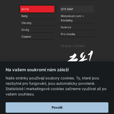
AUTA
SITE MAP
Rally
Motolevel.com +
Kontakty
Okruhy
Inzerce
Vrchy
Pro media
Ostatní
DESIGN / CODING
Na vašem soukromí nám záleží
Naše stránky používají soubory cookies. Ty, které jsou
nezbytné pro fungování, jsou automaticky povolené.
Statistické i marketingové cookies začneme využívat až po
© 2010-2021 Copyright Motolevel. Všechna práva
vyhrazena.
Podmínky a prohlášení - ochrana
vašem souhlasu.
soukromí.
Zásady ochrany osobních údajů.
ISSN 1805-
3696
Povolit