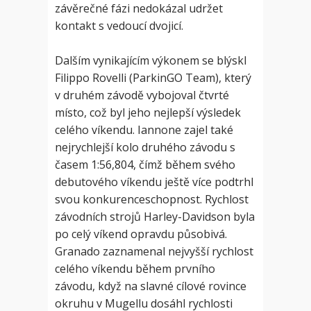
závěrečné fázi nedokázal udržet
kontakt s vedoucí dvojicí.
Dalším vynikajícím výkonem se blýskl
Filippo Rovelli (ParkinGO Team), který
v druhém závodě vybojoval čtvrté
místo, což byl jeho nejlepší výsledek
celého víkendu. Iannone zajel také
nejrychlejší kolo druhého závodu s
časem 1:56,804, čímž během svého
debutového víkendu ještě více podtrhl
svou konkurenceschopnost. Rychlost
závodních strojů Harley-Davidson byla
po celý víkend opravdu působivá.
Granado zaznamenal nejvyšší rychlost
celého víkendu během prvního
závodu, když na slavné cílové rovince
okruhu v Mugellu dosáhl rychlosti