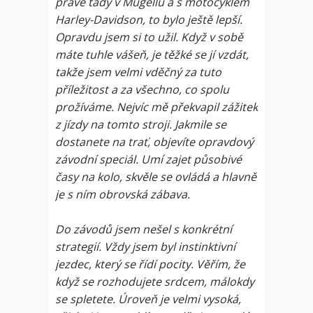
právě tady v Mugellu a s motocyklem
Harley-Davidson, to bylo ještě lepší.
Opravdu jsem si to užil. Když v sobě
máte tuhle vášeň, je těžké se jí vzdát,
takže jsem velmi vděčný za tuto
příležitost a za všechno, co spolu
prožíváme. Nejvíc mě překvapil zážitek
z jízdy na tomto stroji. Jakmile se
dostanete na trať, objevíte opravdový
závodní speciál. Umí zajet působivé
časy na kolo, skvěle se ovládá a hlavně
je s ním obrovská zábava.
Do závodů jsem nešel s konkrétní
strategií. Vždy jsem byl instinktivní
jezdec, který se řídí pocity. Věřím, že
když se rozhodujete srdcem, málokdy
se spletete. Úroveň je velmi vysoká,