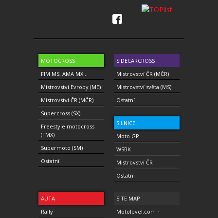
MOTOCROSS
SIDECARCROSS
FIM MS, AMA MX...
Mistrovství ČR (MČR)
Mistrovství Evropy (ME)
Mistrovství světa (MS)
Mistrovství ČR (MČR)
Ostatní
Supercross (SX)
SILNICE
Freestyle motocross
(FMX)
Moto GP
Supermoto (SM)
WSBK
Ostatní
Mistrovství ČR
Ostatní
AUTA
SITE MAP
Rally
Motolevel.com +