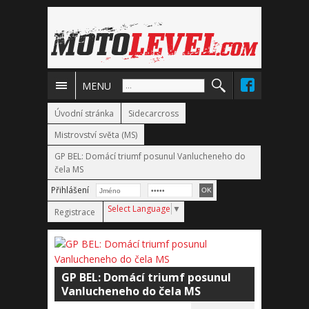
MENU
Úvodní stránka
Sidecarcross
Mistrovství světa (MS)
GP BEL: Domácí triumf posunul Vanlucheneho do
čela MS
Přihlášení
Select Language
▼
Registrace
GP BEL: Domácí triumf posunul
Vanlucheneho do čela MS