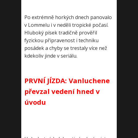
Po extrémně horkých dnech panovalo
v Lommelu i v neděli tropické počasí.
Hluboký písek tradičně prověřil
fyzickou připravenost i techniku
posádek a chyby se trestaly více než
kdekoliv jinde v seriálu.
PRVNÍ JÍZDA: Vanluchene
převzal vedení hned v
úvodu