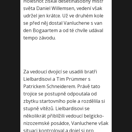
Holeshot získal desetinásobný mistr
světa Daniel Willemsen, vedení však
udržel jen krátce. Už ve druhém kole
se před něj dostal Vanluchene s van
den Bogaartem a od té chvíle udával
tempo závodu.
Za vedoucí dvojicí se usadili bratři
Lielbardisovi a Tim Prümmer s
Patrickem Schneiderem. Právě tato
trojice se postupně odpoutala od
zbytku startovního pole a rozdělila si
stupně vítězů. Lielbardisovi se
několikrát přiblížili vedoucí belgicko-
nizozemské posádce, Vanluchene však
situaci kontroloval a dojel si pro