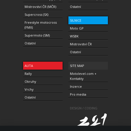
Mistrovství ČR (MČR)
Ostatní
Supercross (SX)
SILNICE
Freestyle motocross
(FMX)
Moto GP
Supermoto (SM)
WSBK
Ostatní
Mistrovství ČR
Ostatní
AUTA
SITE MAP
Rally
Motolevel.com +
Kontakty
Okruhy
Inzerce
Vrchy
Pro media
Ostatní
DESIGN / CODING