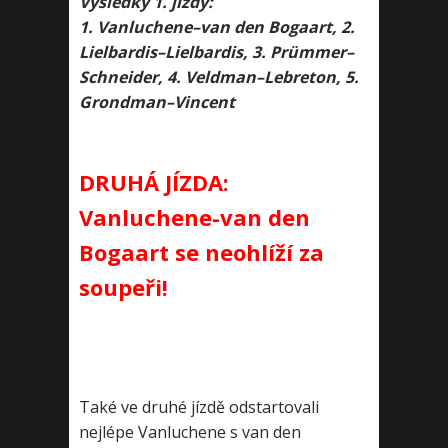
Výsledky 1. jízdy:
1. Vanluchene–van den Bogaart, 2.
Lielbardis–Lielbardis, 3. Prümmer–
Schneider, 4. Veldman–Lebreton, 5.
Grondman–Vincent
DRUHÁ JÍZDA:
Vanluchene-van den
Bogaart se neohlíží za
soupeři!
Také ve druhé jízdě odstartovali
nejlépe Vanluchene s van den