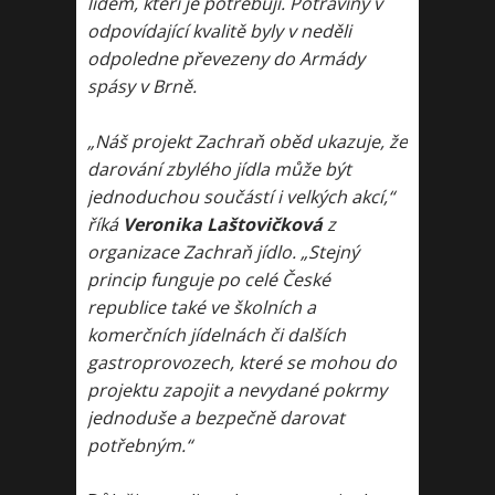
lidem, kteří je potřebují. Potraviny v
odpovídající kvalitě byly v neděli
odpoledne převezeny do Armády
spásy v Brně.
„Náš projekt Zachraň oběd ukazuje, že
darování zbylého jídla může být
jednoduchou součástí i velkých akcí,“
říká
Veronika Laštovičková
z
organizace Zachraň jídlo. „Stejný
princip funguje po celé České
republice také ve školních a
komerčních jídelnách či dalších
gastroprovozech, které se mohou do
projektu zapojit a nevydané pokrmy
jednoduše a bezpečně darovat
potřebným.“