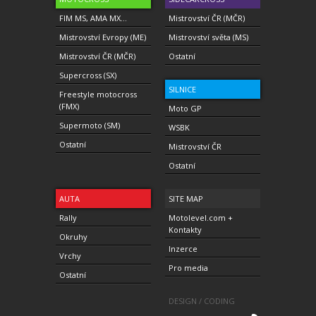
FIM MS, AMA MX...
Mistrovství ČR (MČR)
Mistrovství Evropy (ME)
Mistrovství světa (MS)
Mistrovství ČR (MČR)
Ostatní
Supercross (SX)
SILNICE
Freestyle motocross
(FMX)
Moto GP
Supermoto (SM)
WSBK
Ostatní
Mistrovství ČR
Ostatní
AUTA
SITE MAP
Rally
Motolevel.com +
Kontakty
Okruhy
Inzerce
Vrchy
Pro media
Ostatní
DESIGN / CODING