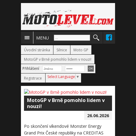
MENU
Úvodní stránka
Silnice
Moto GP
MotoGP v Brně pomohlo lidem v nouzi!
Přihlášení
Select Language
▼
Registrace
MotoGP v Brně pomohlo lidem v
nouzi!
26.06.2026
Po skončení víkendové Monster Energy
Grand Prix České republiky na CREDITAS