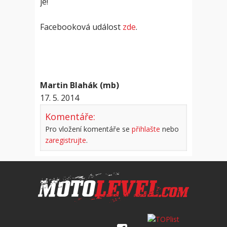
je!
Facebooková událost
zde
.
Martin Blahák (mb)
17. 5. 2014
Komentáře:
Pro vložení komentáře se
přihlašte
nebo
zaregistrujte
.