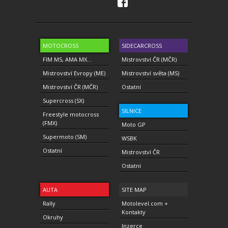
MOTOCROSS
SIDECARCROSS
FIM MS, AMA MX...
Mistrovství ČR (MČR)
Mistrovství Evropy (ME)
Mistrovství světa (MS)
Mistrovství ČR (MČR)
Ostatní
Supercross (SX)
SILNICE
Freestyle motocross
(FMX)
Moto GP
Supermoto (SM)
WSBK
Ostatní
Mistrovství ČR
Ostatní
AUTA
SITE MAP
Rally
Motolevel.com +
Kontakty
Okruhy
Inzerce