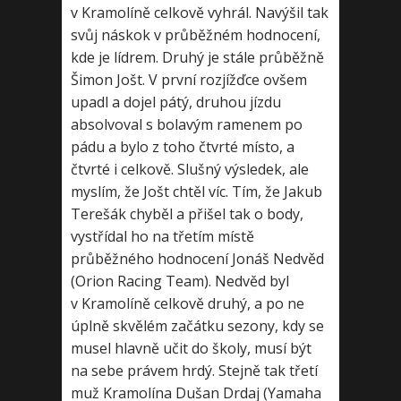
v Kramolíně celkově vyhrál. Navýšil tak
svůj náskok v průběžném hodnocení,
kde je lídrem. Druhý je stále průběžně
Šimon Jošt. V první rozjížďce ovšem
upadl a dojel pátý, druhou jízdu
absolvoval s bolavým ramenem po
pádu a bylo z toho čtvrté místo, a
čtvrté i celkově. Slušný výsledek, ale
myslím, že Jošt chtěl víc. Tím, že Jakub
Terešák chyběl a přišel tak o body,
vystřídal ho na třetím místě
průběžného hodnocení Jonáš Nedvěd
(Orion Racing Team). Nedvěd byl
v Kramolíně celkově druhý, a po ne
úplně skvělém začátku sezony, kdy se
musel hlavně učit do školy, musí být
na sebe právem hrdý. Stejně tak třetí
muž Kramolína Dušan Drdaj (Yamaha