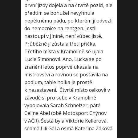
první jízdy dojela a na čtvrté pozici, ale
předtím se bohužel nevyhnula
nepěknému pádu, po kterém ji odvezli
do nemocnice na rentgen. Jestli
nastoupí v Jiníně, není vůbec jisté.
Průběžně jí zůstala třetí příčka.
Třetího místa v Kramolíně se ujala
Lucie Simonová. Ano, Lucka se po
zranění letos poprvé ukázala na
mistrovství a rovnou se postavila na
podium, tahle holka je prostě
k nezastavení. Čtvrté místo celkově v
závodě si pro sebe v Kramolíně
vybojovala Sarah Schnelzer, páté
Celine Abel (obě Motosport Chýnov
v AČR). Šestá byla Viktorie Kellerová,
sedmá Lili Gál a osmá Kateřina Žáková.