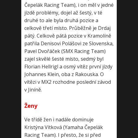
Čepelák Racing Team), i on měl v jedné
jízdě problémy, dojel až šestý, v té
druhé to ale byla druhá pozice a
celkově třetí místo. Průběžně je Drdaj
pátý. Celkově pátá pozice v Kramolíně
patřila Denisovi Polášovi ze Slovenska,
Pavel Dvořáček (SMX Racing Team)
zajel skvělé šesté místo, sedmý byl
Florian Hellrigl a osmý vítěz první jízdy
Johannes Klein, oba z Rakouska. O
vítězi v MX2 rozhodne poslední závod
v Jiníně.
Ženy
Ve třídě žen i nadále dominuje
Kristýna Vítková (Yamaha Čepelák
Racing Team). I přesto, že si před