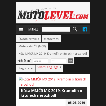
MENU
Úvodní stránka
Motocross
Mistrovství ČR (MČR)
Kůta MMČR MX 2019: Kramolín o titulech nerozhodl
Přihlášení
Select Language
▼
Registrace
Kůta MMČR MX 2019: Kramolín o
titulech nerozhodl
05.08.2019