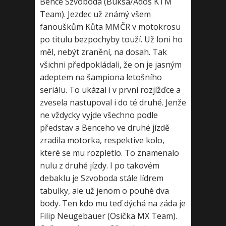
Bence Szvoboda (Buksa/Ados KTM
Team). Jezdec už známý všem
fanouškům Kůta MMČR v motokrosu
po titulu bezpochyby touží. Už loni ho
měl, nebýt zranění, na dosah. Tak
všichni předpokládali, že on je jasným
adeptem na šampiona letošního
seriálu. To ukázal i v první rozjížďce a
zvesela nastupoval i do té druhé. Jenže
ne vždycky vyjde všechno podle
představ a Benceho ve druhé jízdě
zradila motorka, respektive kolo,
které se mu rozpletlo. To znamenalo
nulu z druhé jízdy. I po takovém
debaklu je Szvoboda stále lídrem
tabulky, ale už jenom o pouhé dva
body. Ten kdo mu teď dýchá na záda je
Filip Neugebauer (Osička MX Team).