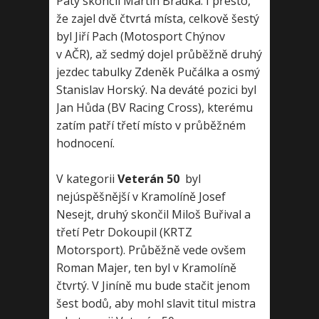
Pátý skončil Martin Brádka. I přesto,
že zajel dvě čtvrtá místa, celkově šestý
byl Jiří Pach (Motosport Chýnov
v AČR), až sedmý dojel průběžně druhý
jezdec tabulky Zdeněk Pučálka a osmý
Stanislav Horský. Na deváté pozici byl
Jan Hůda (BV Racing Cross), kterému
zatím patří třetí místo v průběžném
hodnocení.
V kategorii
Veterán 50
byl
nejúspěšnější v Kramolíně Josef
Nesejt, druhý skončil Miloš Buřival a
třetí Petr Dokoupil (KRTZ
Motorsport). Průběžně vede ovšem
Roman Majer, ten byl v Kramolíně
čtvrtý. V Jiníně mu bude stačit jenom
šest bodů, aby mohl slavit titul mistra