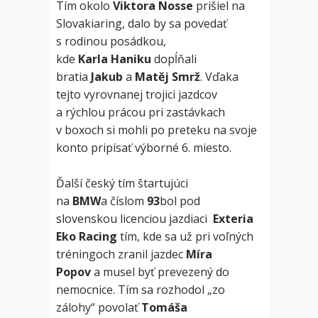
Tím okolo
Viktora Nosse
prišiel na
Slovakiaring, dalo by sa povedať
s rodinou posádkou,
kde
Karla
Haniku
dopĺňali
bratia
Jakub
a
Matěj Smrž
. Vďaka
tejto vyrovnanej trojici jazdcov
a rýchlou prácou pri zastávkach
v boxoch si mohli po preteku na svoje
konto pripísať výborné 6. miesto.
Ďalší český tím štartujúci
na
BMW
a číslom
93
bol pod
slovenskou licenciou jazdiaci
Exteria
Eko Racing
tím, kde sa už pri voľných
tréningoch zranil jazdec
Míra
Popov
a musel byť prevezený do
nemocnice. Tím sa rozhodol „zo
zálohy“ povolať
Tomáša