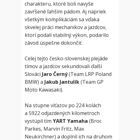
charakteru, ktoré boli navyše
zavŕšené ľahším pádom. Aj napriek
všetkým komplikáciám sa vďaka
skvelej práci mechanikov a jazdcov,
ktorí podali stabilný výkon, podarilo
závod úspešne dokončiť.
Celej tejto česko-slovenskej plejáde
tímov a jazdcov sekundovali ďalší
Slováci
Jaro Černý
(Team LRP Poland
BMW) a
Jakub Jantulík
(Team GP
Moto Kawasaki).
Na stupne víťazov po 224 kolách
a 5922 odjazdených kilometroch
vystúpil tím
YART Yamaha
(Broc
Parkes, Marvin Fritz, Max
Neukirchner) a doplnil ich na druhom