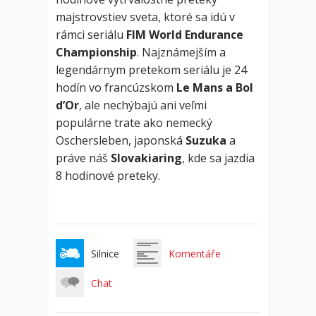
majstrovstiev sveta, ktoré sa idú v
rámci seriálu
FIM World Endurance
Championship
. Najznámejším a
legendárnym pretekom seriálu je 24
hodín vo francúzskom
Le Mans a Bol
d’Or
, ale nechýbajú ani veľmi
populárne trate ako nemecký
Oschersleben, japonská
Suzuka
a
práve náš
Slovakiaring
, kde sa jazdia
8 hodinové preteky.
Silnice
Komentáře
Chat