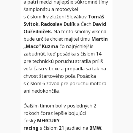
a patrí medzi najlepšie súkromné tímy
šampionátu a motocykel
s čislom
6
v zložení Slovákov
Tomáš
Svitok
,
Radoslav Dulík
a Čech
David
Ouředníček.
Na tento smolný víkend
bude určite chcieť majiteľ tímu
Martin
„Maco“ Kuzma
čo najrýchlejšie
zabudnúť, keď posádka s číslom 14
pre technickú poruchu stratila príliš
veľa času v boxe a prepadla sa tak na
chvost štartového poľa. Posádka
s číslom 6 závod pre poruchu motora
ani nedokončila.
Ďalším tímom bol v posledných 2
rokoch čoraz lepšie bojujúci
český
MERCURY
racing
s čislom
21
jazdiaci na
BMW
.