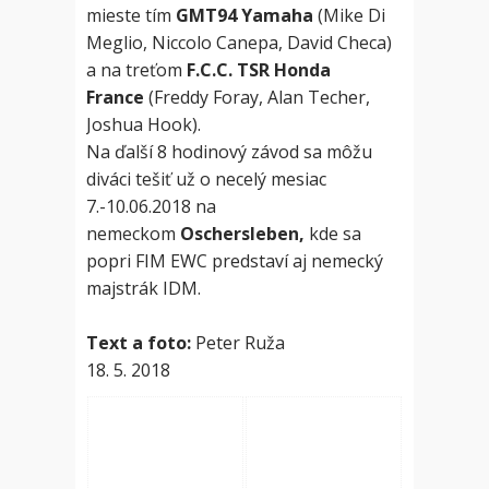
mieste tím
GMT94 Yamaha
(Mike Di
Meglio, Niccolo Canepa, David Checa)
a na treťom
F.C.C. TSR Honda
France
(Freddy Foray, Alan Techer,
Joshua Hook).
Na ďalší 8 hodinový závod sa môžu
diváci tešiť už o necelý mesiac
7.-10.06.2018 na
nemeckom
Oschersleben,
kde sa
popri FIM EWC predstaví aj nemecký
majstrák IDM.
Text a foto:
Peter Ruža
18. 5. 2018