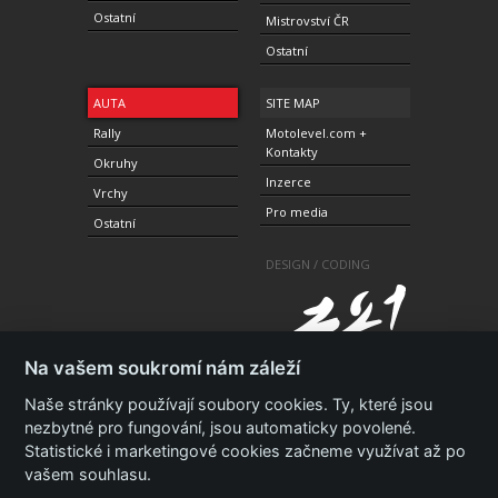
Ostatní
Mistrovství ČR
Ostatní
AUTA
SITE MAP
Rally
Motolevel.com +
Kontakty
Okruhy
Inzerce
Vrchy
Pro media
Ostatní
DESIGN / CODING
Na vašem soukromí nám záleží
Naše stránky používají soubory cookies. Ty, které jsou
nezbytné pro fungování, jsou automaticky povolené.
Statistické i marketingové cookies začneme využívat až po
© 2010-2021 Copyright Motolevel. Všechna práva
vyhrazena.
Podmínky a prohlášení - ochrana
vašem souhlasu.
soukromí.
Zásady ochrany osobních údajů.
ISSN 1805-