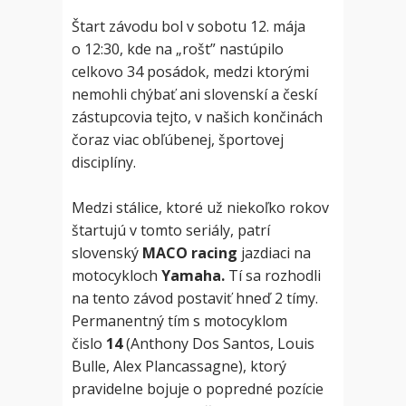
Štart závodu bol v sobotu 12. mája
o 12:30, kde na „rošt” nastúpilo
celkovo 34 posádok, medzi ktorými
nemohli chýbať ani slovenskí a českí
zástupcovia tejto, v našich končinách
čoraz viac obľúbenej, športovej
disciplíny.
Medzi stálice, ktoré už niekoľko rokov
štartujú v tomto seriály, patrí
slovenský
MACO racing
jazdiaci na
motocykloch
Yamaha.
Tí sa rozhodli
na tento závod postaviť hneď 2 tímy.
Permanentný tím s motocyklom
čislo
14
(Anthony Dos Santos, Louis
Bulle, Alex Plancassagne), ktorý
pravidelne bojuje o popredné pozície