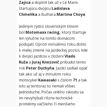
Zajíca
a doplnil tak už v Le Mans
štartujúcu dvojicu
Ladislava
Chmelíka
a Bulhara
Martina Choya
.
Jediným rýdzo slovenským tímom
bol
Motomaxx racing,
ktorý štartuje
len výlučne na tomto domácom
podujatí. Oproti minulému roku došlo
k malej zmene na jazdeckej pozícii, kde
k dvojici jazdcov v zložení
Vlado
Ruža
a
Juraj Knezovič
pribudol tento
rok
Peter Duchyňa
. Jazdci sedlali opäť
tak ako už aj v minulom roku
motocykel
Kawasaki
s čislom
71
a tak
isto aj tentoraz to nemali vôbec
jednoduché. Počas celého závodu sa
im nevyhýbali rôzne technické
problémy väčšieho či menšieho