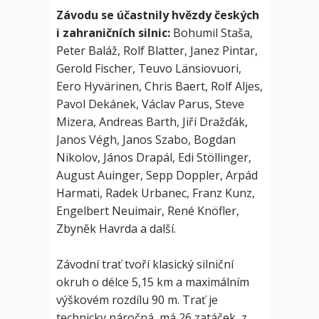
Závodu se účastnily hvězdy českých
i zahraničních silnic:
Bohumil Staša,
Peter Baláž, Rolf Blatter, Janez Pintar,
Gerold Fischer, Teuvo Länsiovuori,
Eero Hyvärinen, Chris Baert, Rolf Aljes,
Pavol Dekánek, Václav Parus, Steve
Mizera, Andreas Barth, Jiří Dražďák,
Janos Végh, Janos Szabo, Bogdan
Nikolov, János Drapál, Edi Stöllinger,
August Auinger, Sepp Doppler, Arpád
Harmati, Radek Urbanec, Franz Kunz,
Engelbert Neuimair, René Knöfler,
Zbyněk Havrda a další.
Závodní trať tvoří klasický silniční
okruh o délce 5,15 km a maximálním
výškovém rozdílu 90 m. Trať je
technicky náročná, má 26 zatáček, z