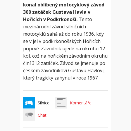
konal oblíbený motocyklový závod
300 zatáček Gustava Havla v
Hořicích v Podkrkonoší.
Tento
mezinárodní závod silničních
motocyklů sahá až do roku 1936, kdy
se v jel v podkrkonošských Hořicích
poprvé. Závodník ujede na okruhu 12
kol, což na hořickém závodním okruhu
činí 312 zatáček. Závod se jmenuje po
českém závodníkovi Gustavu Havlovi,
který tragicky zahynul v roce 1967.
Silnice
Komentáře
Chat