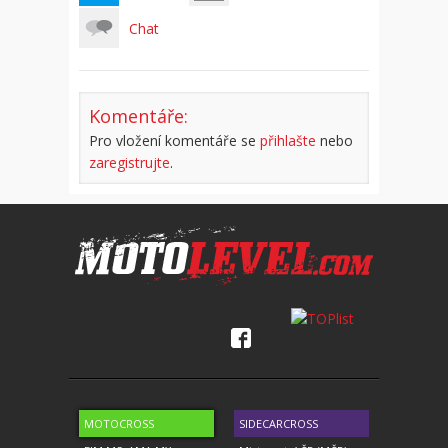
Chat
Komentáře:
Pro vložení komentáře se
přihlašte
nebo
zaregistrujte
.
MOTOCROSS
SIDECARCROSS