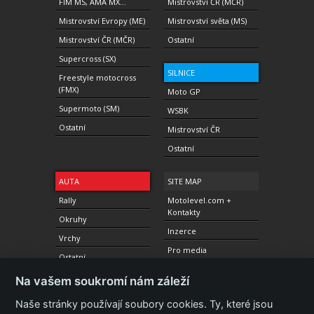
FIM MS, AMA MX...
Mistrovství ČR (MČR)
Mistrovství Evropy (ME)
Mistrovství světa (MS)
Mistrovství ČR (MČR)
Ostatní
Supercross (SX)
SILNICE
Freestyle motocross
(FMX)
Moto GP
Supermoto (SM)
WSBK
Ostatní
Mistrovství ČR
Ostatní
AUTA
SITE MAP
Rally
Motolevel.com +
Kontakty
Okruhy
Inzerce
Vrchy
Pro media
Ostatní
Na vašem soukromí nám záleží
DESIGN / CODING
Naše stránky používají soubory cookies. Ty, které jsou