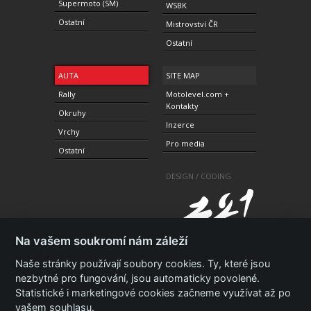
Supermoto (SM)
WSBK
Ostatní
Mistrovství ČR
Ostatní
AUTA
SITE MAP
Rally
Motolevel.com +
Kontakty
Okruhy
Inzerce
Vrchy
Pro media
Ostatní
DESIGN / CODING
Na vašem soukromí nám záleží
Naše stránky používají soubory cookies. Ty, které jsou
nezbytné pro fungování, jsou automaticky povolené.
Statistické i marketingové cookies začneme využívat až po
© 2010-2021 Copyright Motolevel. Všechna práva
vyhrazena.
Podmínky a prohlášení - ochrana
vašem souhlasu.