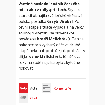
Vsetíně poslední podnik českého
mistráku v rallysprintech.
Stylem
start-cíl obhájila své loňské vítězství
polská posádka
Grzyb-Wrobel
. Po
první etapě situace vypadala na velký
souboj o vítězství se slovenskou
posádkou
bratří Melichárk
ů. Ten se
nakonec pro vydatný déšť ve druhé
etapě nekonal, protože jak prohlásil v
cíli
Jaroslav Melichárek
, téměř dva
roky na vodě nejeli a bylo zbytečné
riskovat.
Auta
Komentáře
Chat