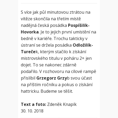
S více jak půl minutovou ztrátou na
vítěze skončila na třetím místě
nadějná česká posádka
Pospíšilík-
Hovorka
. Je to jejich první umístění na
bedně v kariéře. Trochu takticky v
ústraní se držela posádka
Odložilík-
Tureče
k, kterým stačilo k získání
mistrovského titulu v poháru 2+ jen
dojet. To se nakonec zdárně
podařilo. V rozhovoru na cílové rampě
přislíbil
Grzegorz Grzy
b svou účast
na příštím ročníku a pokus o získání
hattricku. Budeme se těšit.
Text a foto:
Zdeněk Knapík
30. 10. 2018