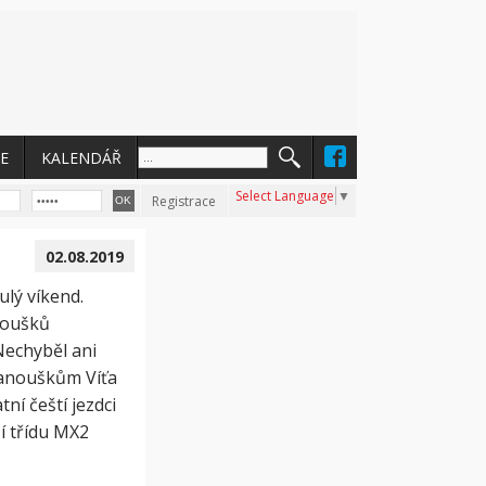
E
KALENDÁŘ
Select Language
▼
Registrace
02.08.2019
ulý víkend.
noušků
Nechyběl ani
fanouškům Víťa
tní čeští jezdci
ší třídu MX2