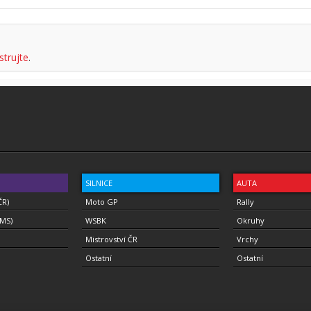
strujte
.
SILNICE
AUTA
ČR)
Moto GP
Rally
(MS)
WSBK
Okruhy
Mistrovství ČR
Vrchy
Ostatní
Ostatní