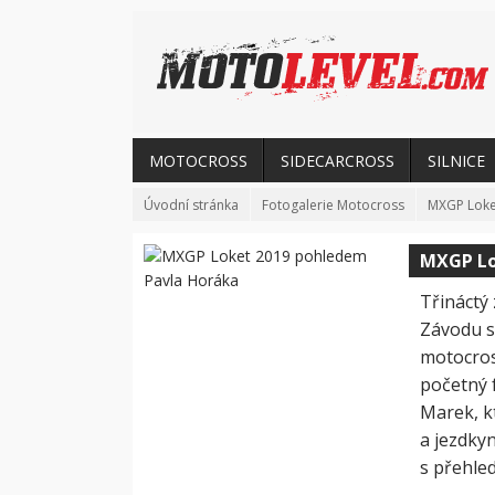
MOTOCROSS
SIDECARCROSS
SILNICE
Úvodní stránka
Fotogalerie Motocross
MXGP Loke
MXGP Lo
Třináctý 
Závodu s
motocross
početný 
Marek, kt
a jezdkyn
s přehle