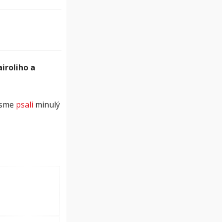
iroliho a
jsme
psali
minulý