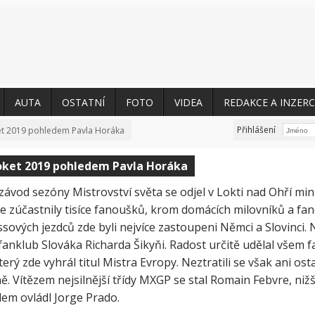
AUTA
OSTATNÍ
FOTO
VIDEA
REDAKCE A INZERC
Přihlášení
t 2019 pohledem Pavla Horáka
ket 2019 pohledem Pavla Horáka
závod sezóny Mistrovství světa se odjel v Lokti nad Ohří min
e zúčastnily tisíce fanoušků, krom domácích milovníků a fa
ových jezdců zde byli nejvíce zastoupeni Němci a Slovinci. 
fanklub Slováka Richarda Šikyňi. Radost určitě udělal všem 
erý zde vyhrál titul Mistra Evropy. Neztratili se však ani osta
ě. Vítězem nejsilnější třídy MXGP se stal Romain Febvre, niž
dem ovládl Jorge Prado.