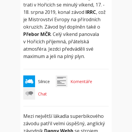
trati v Hořicích se minulý víkend, 17. -
18. srpna 2019, konal závod
IRRC
, což
je Mistrovství Evropy na přírodních
okruzích. Závod byl doplněn také o
Přebor MČR
. Celý víkend panovala
v Hořicích příjemná, přátelská
atmosféra. Jezdci předváděli své
maximum a jeli na plný plyn.
Silnice
Komentáře
Chat
Mezi největší lákadla superbikového
závodu patřil velmi úspěšný, anglický
závodník
Danny Webb
se strojem