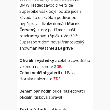
BMW. Jezdec závodící ve třídě
Superbike však odjel pouze jeden
závod. To o skvělou podívanou
nepřipravil diváky domácí
Marek
Červený
, který patří mezi naši
roadracingovou špičku. Ve třídě
Supersport dominoval francouzský
showman
Matthieu Lagrive
.
Oficiální výsledky
z celého závodního
víkendu naleznete
ZDE
.
Celou nedělní galerii
od Pavla
Horáka naleznete
ZDE
.
Během pár hodin bude následovat i
oficiální tisková zpráva!
Text a foto:
Pavel Horák