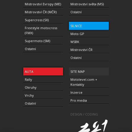
Mistrovství Evropy (ME)
Mistrovství světa (MS)
Mistrovství ČR (MČR)
Ostatní
Supercross (SX)
SILNICE
Freestyle motocross
(FMX)
Moto GP
Supermoto (SM)
WSBK
Ostatní
Mistrovství ČR
Ostatní
AUTA
SITE MAP
Rally
Motolevel.com +
Kontakty
Okruhy
Inzerce
Vrchy
Pro media
Ostatní
DESIGN / CODING