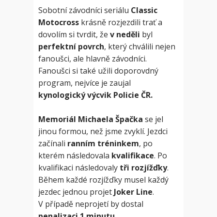
Sobotní závodníci seriálu
Classic
Motocross
krásně rozjezdili trať a
dovolím si tvrdit, že
v neděli
byl
perfektní povrch
, který chválili nejen
fanoušci, ale hlavně závodníci.
Fanoušci si také užili doporovdný
program, nejvíce je zaujal
kynologický výcvik Policie ČR.
Memoriál Michaela Špačka
se jel
jinou formou, než jsme zvyklí. Jezdci
začínali
ranním tréninkem
, po
kterém následovala
kvalifikace
. Po
kvalifikaci následovaly
tři rozjížďky
.
Během každé rozjížďky musel každý
jezdec jednou projet
Joker Line
.
V případě neprojetí by dostal
penalizaci 1 minutu
.