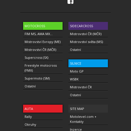
MOTOCROSS
SIDECARCROSS
FIM MS, AMA MX...
Mistrovství ČR (MČR)
Mistrovství Evropy (ME)
Mistrovství světa (MS)
Mistrovství ČR (MČR)
Ostatní
Supercross (SX)
SILNICE
Freestyle motocross
(FMX)
Moto GP
Supermoto (SM)
WSBK
Ostatní
Mistrovství ČR
Ostatní
AUTA
SITE MAP
Rally
Motolevel.com +
Kontakty
Okruhy
Inzerce