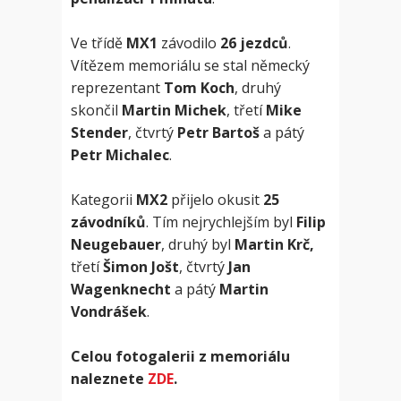
Ve třídě
MX1
závodilo
26 jezdců
.
Vítězem memoriálu se stal německý
reprezentant
Tom Koch
, druhý
skončil
Martin Michek
, třetí
Mike
Stender
, čtvrtý
Petr Bartoš
a pátý
Petr Michalec
.
Kategorii
MX2
přijelo okusit
25
závodníků
. Tím nejrychlejším byl
Filip
Neugebauer
, druhý byl
Martin Krč,
třetí
Šimon Jošt
, čtvrtý
Jan
Wagenknecht
a pátý
Martin
Vondrášek
.
Celou fotogalerii z memoriálu
naleznete
ZDE
.