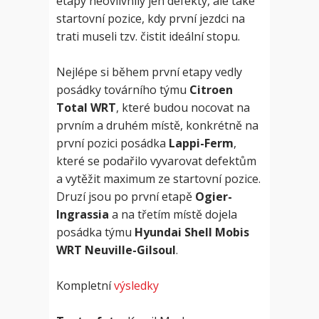
etapy neovlivnily jen defekty, ale také
startovní pozice, kdy první jezdci na
trati museli tzv. čistit ideální stopu.
Nejlépe si během první etapy vedly
posádky továrního týmu
Citroen
Total WRT
, které budou nocovat na
prvním a druhém místě, konkrétně na
první pozici posádka
Lappi-Ferm
,
které se podařilo vyvarovat defektům
a vytěžit maximum ze startovní pozice.
Druzí jsou po první etapě
Ogier-
Ingrassia
a na třetím místě dojela
posádka týmu
Hyundai Shell Mobis
WRT Neuville-Gilsoul
.
Kompletní
výsledky