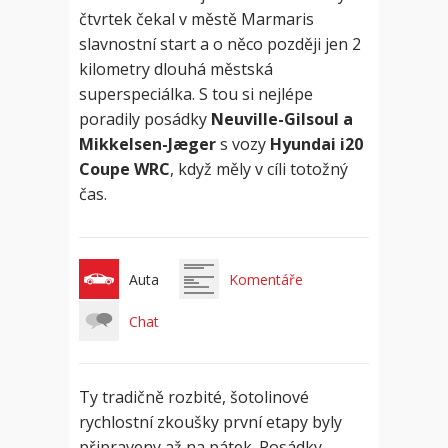
čtvrtek čekal v městě Marmaris
slavnostní start a o něco později jen 2
kilometry dlouhá městská
superspeciálka. S tou si nejlépe
poradily posádky
Neuville-Gilsoul a
Mikkelsen-Jæger
s vozy
Hyundai i20
Coupe WRC
, když měly v cíli totožný
čas.
Auta
Komentáře
Chat
Ty tradičně rozbité, šotolinové
rychlostní zkoušky první etapy byly
připraveny až na pátek. Posádky