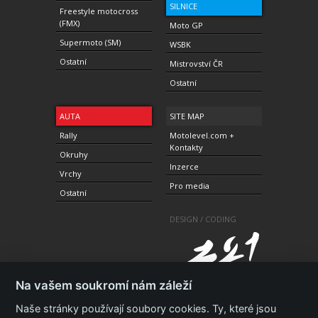
SILNICE
Freestyle motocross
(FMX)
Moto GP
Supermoto (SM)
WSBK
Ostatní
Mistrovství ČR
Ostatní
AUTA
SITE MAP
Rally
Motolevel.com +
Kontakty
Okruhy
Inzerce
Vrchy
Pro media
Ostatní
DESIGN / CODING
Na vašem soukromí nám záleží
Naše stránky používají soubory cookies. Ty, které jsou