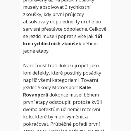
musely absolvovat 3 rychlostní
zkoušky, kdy první průjezdy
absolvovaly dopoledne, ty druhé po
servisní přestávce odpoledne. Celkově
se jezdci museli poprat s více jak
161
km rychlostních zkoušek
během
jedné etapy.
Náročnost tratí dokazují opět jako
loni defekty, které postihly posádky
napříč všemi kategoriemi. Tovární
jezdec Škody Motorsport
Kalle
Rovanperä
dokonce musel během
první etapy odstoupit, protože kvůli
dvěma defektům už neměl rezervní
kolo, které by mohl vyměnit a
pokračovat. Průběžné pořadí první