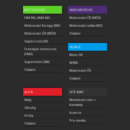
MOTOCROSS
SIDECARCROSS
FIM MS, AMA MX...
Mistrovství ČR (MČR)
Mistrovství Evropy (ME)
Mistrovství světa (MS)
Mistrovství ČR (MČR)
Ostatní
Supercross (SX)
SILNICE
Freestyle motocross
(FMX)
Moto GP
Supermoto (SM)
WSBK
Ostatní
Mistrovství ČR
Ostatní
AUTA
SITE MAP
Rally
Motolevel.com +
Kontakty
Okruhy
Inzerce
Vrchy
Pro media
Ostatní