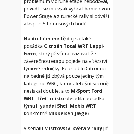
problémům v druhé etapě nebodoval,
povedlo se mu však vyhrát bonusovou
Power Stage a z turecké rally si odváží
alespoň 5 bonusových bodů.
Na druhém místě
dojela také
posádka
Citroën Total WRT Lappi-
Ferm
, který již včera avizoval, že
závěrečnou etapu pojede na vítězství
týmové jedničky. Po doublu Citroënu
na bedně již zbývá pouze jediný tým
kategorie WRC, který v letošní sezóně
nezískal double, a to
M-Sport Ford
WRT
.
Třetí místo
obsadila posádka
týmu
Hyundai Shell Mobis WRT
,
konkrétně
Mikkelsen-Jæger
.
V seriálu
Mistrovství světa v rally
již