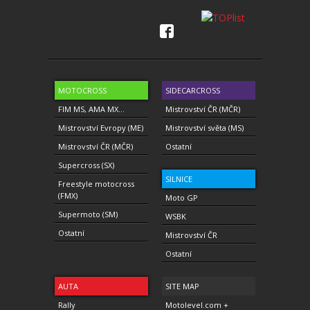
MOTOCROSS
SIDECARCROSS
FIM MS, AMA MX...
Mistrovství ČR (MČR)
Mistrovství Evropy (ME)
Mistrovství světa (MS)
Mistrovství ČR (MČR)
Ostatní
Supercross (SX)
SILNICE
Freestyle motocross
(FMX)
Moto GP
Supermoto (SM)
WSBK
Ostatní
Mistrovství ČR
Ostatní
AUTA
SITE MAP
Rally
Motolevel.com +