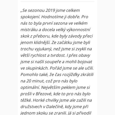
„Se sezonou 2019 jsme celkem
spokojení. Hodnotíme ji dobře. Pro
nás to byla první sezona ve velkém
mistráku a docela velký výkonnostní
skok z přeboru, kde byly závody přeci
jenom klidnější. Ze začátku jsme byli
trochu vyjukaný, než jsme si zvykli na
větší rychlost a tvrdost. I přes obavy
jsme si našli soupeře a mohli bojovat
ve skupinkách. Pořád jsme se ale učili.
Pomohlo také, že čas rozjížďky zkrátili
na 20 minut, což pro nás bylo
optimální. Největším peklem jsme si
prošli v Březové, kde to pro nás bylo
těžké. Horké chvilky jsme ale zažili na
družstvech v Dalečíně, kdy jsme při
jednom skoku se zranili. Já si přivodil