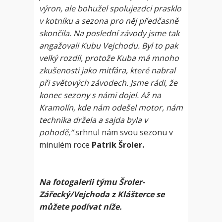
výron, ale bohužel spolujezdci prasklo
v kotníku a sezona pro něj předčasně
skončila. Na poslední závody jsme tak
angažovali Kubu Vejchodu. Byl to pak
velký rozdíl, protože Kuba má mnoho
zkušenosti jako mitfára, které nabral
při světových závodech. Jsme rádi, že
konec sezony s námi dojel. Až na
Kramolín, kde nám odešel motor, nám
technika držela a sajda byla v
pohodě,“
srhnul nám svou sezonu v
minulém roce
Patrik Šroler.
Na fotogalerii týmu Šroler-
Zářecký/Vejchoda z Klášterce se
můžete podívat níže.