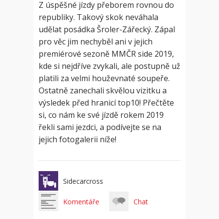
Z úspěšné jízdy přeborem rovnou do
republiky. Takový skok neváhala
udělat posádka Šroler-Zářecký. Zápal
pro věc jim nechyběl ani v jejich
premiérové sezoně MMČR side 2019,
kde si nejdříve zvykali, ale postupně už
platili za velmi houževnaté soupeře.
Ostatně zanechali skvělou vizitku a
výsledek před hranicí top10! Přečtěte
si, co nám ke své jízdě rokem 2019
řekli sami jezdci, a podívejte se na
jejich fotogalerii níže!
Sidecarcross
Komentáře
Chat