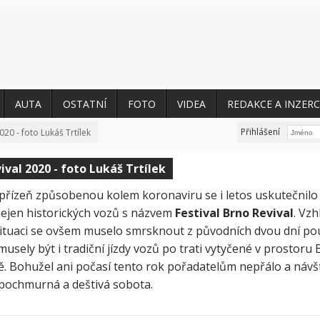
AUTA
OSTATNÍ
FOTO
VIDEA
REDAKCE A INZERC
Přihlášení
020 - foto Lukáš Trtílek
ival 2020 - foto Lukáš Trtílek
epřízeň způsobenou kolem koronaviru se i letos uskutečnilo 
nejen historických vozů s názvem
Festival Brno Revival
. Vz
situaci se ovšem muselo smrsknout z původních dvou dní po
usely být i tradiční jízdy vozů po trati vytyčené v prostor
tě. Bohužel ani počasí tento rok pořadatelům nepřálo a návš
a pochmurná a deštivá sobota.