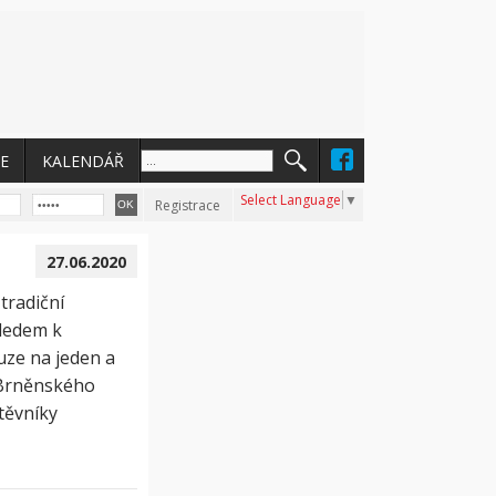
E
KALENDÁŘ
Select Language
▼
Registrace
27.06.2020
tradiční
hledem k
uze na jeden a
u Brněnského
těvníky