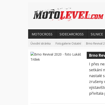
MOTOCROSS
SIDECARCROSS
SILNICE
Úvodní stránka
Fotogalerie Ostatní
Brno Revival 2
Brno Rev
I přes n
setkání 
nastalé 
zrušeny m
výstaviš
přivítal