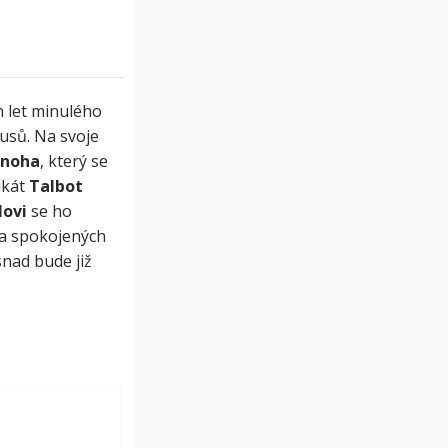
h let minulého
kusů. Na svoje
jnoha
, který se
ikát
Talbot
lovi
se ho
ta spokojených
 snad bude již