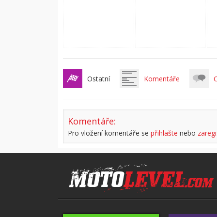
Ostatní
Komentáře
C
Komentáře:
Pro vložení komentáře se
přihlašte
nebo
zaregi