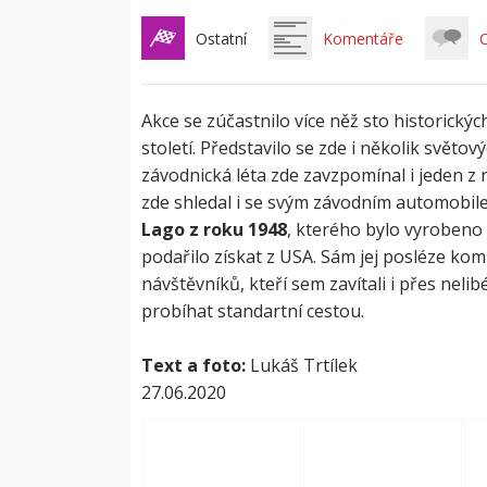
Ostatní
Komentáře
C
Akce se zúčastnilo více něž sto historickýc
století. Představilo se zde i několik svět
závodnická léta zde zavzpomínal i jeden 
zde shledal i se svým závodním automobil
Lago z roku 1948
, kterého bylo vyrobeno
podařilo získat z USA. Sám jej posléze kom
návštěvníků, kteří sem zavítali i přes nelibé
probíhat standartní cestou.
Text a foto:
Lukáš Trtílek
27.06.2020