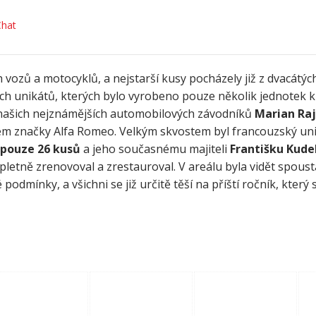
hat
h vozů a motocyklů, a nejstarší kusy pocházely již z dvacátýc
ových unikátů, kterých bylo vyrobeno pouze několik jednotek 
z našich nejznámějších automobilových závodníků
Marian Ra
em značky Alfa Romeo. Velkým skvostem byl francouzský un
pouze 26 kusů
a jeho současnému majiteli
Františku Kude
pletně zrenovoval a zrestauroval. V areálu byla vidět spous
 podmínky, a všichni se již určitě těší na příští ročník, který