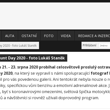
AUTA
OSTATNÍ
FOTO
VIDEA
REDAKCE A INZERC
Přihlášení
y 2020 - foto Lukáš Staněk
unt Day 2020 - foto Lukáš Staněk
 21. - 23. srpna 2020 probíhal celosvětově proslulý ostr
y 2020
, na který se vypravil s námi spolupracující
fotograf 
vil pro vás povedenou galerii. Ani tentokrát nebyla nouze o
ky, specifickou vůni benzínu a emotivní adrenalinové akce. 
a, byť s koronavirovými omezeními, světová špička motocykl
ů a návštěvníci si rovněž užívali doprovodný program.