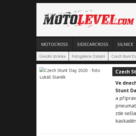
MOTOCROSS
SIDECARCROSS
SILNICE
Úvodní stránka
Fotogalerie Ostatní
Czech Stunt Da
Czech St
Ve dnech
Stunt Da
a připra
pneumati
zde sešl
kaskadér