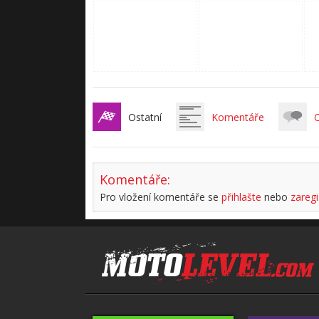
Ostatní
Komentáře
C
Komentáře:
Pro vložení komentáře se
přihlašte
nebo
zaregi