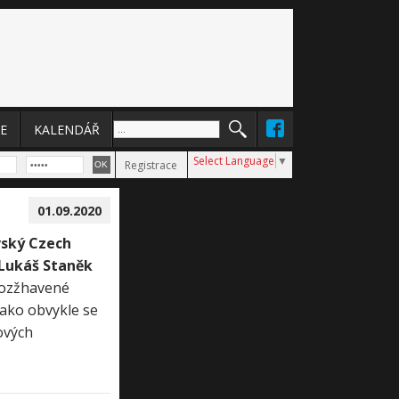
E
KALENDÁŘ
Select Language
▼
Registrace
01.09.2020
avský Czech
Lukáš Staněk
 rozžhavené
Jako obvykle se
ových