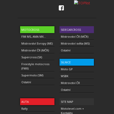
MOTOCROSS
SIDECARCROSS
FIM MS, AMA MX...
Mistrovství ČR (MČR)
Mistrovství Evropy (ME)
Mistrovství světa (MS)
Mistrovství ČR (MČR)
Ostatní
Supercross (SX)
SILNICE
Freestyle motocross
(FMX)
Moto GP
Supermoto (SM)
WSBK
Ostatní
Mistrovství ČR
Ostatní
AUTA
SITE MAP
Rally
Motolevel.com +
Kontakty