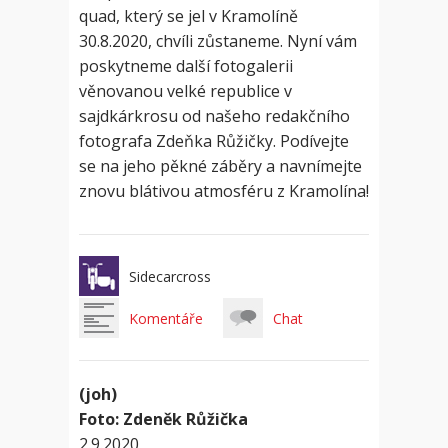
quad, který se jel v Kramolíně
30.8.2020, chvíli zůstaneme. Nyní vám
poskytneme další fotogalerii
věnovanou velké republice v
sajdkárkrosu od našeho redakčního
fotografa Zdeňka Růžičky. Podívejte
se na jeho pěkné záběry a navnímejte
znovu blátivou atmosféru z Kramolína!
Sidecarcross
Komentáře
Chat
(joh)
Foto: Zdeněk Růžička
2.9.2020