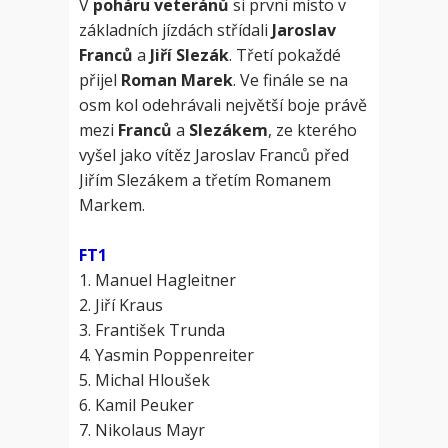
V
poháru veteránů
si první místo v
základních jízdách střídali
Jaroslav
Franců
a
Jiří Slezák
. Třetí pokaždé
přijel
Roman Marek
. Ve finále se na
osm kol odehrávali největší boje právě
mezi
Franců
a
Slezákem
, ze kterého
vyšel jako vítěz Jaroslav Franců před
Jiřím Slezákem a třetím Romanem
Markem.
FT1
1. Manuel Hagleitner
2. Jiří Kraus
3. František Trunda
4. Yasmin Poppenreiter
5. Michal Hloušek
6. Kamil Peuker
7. Nikolaus Mayr