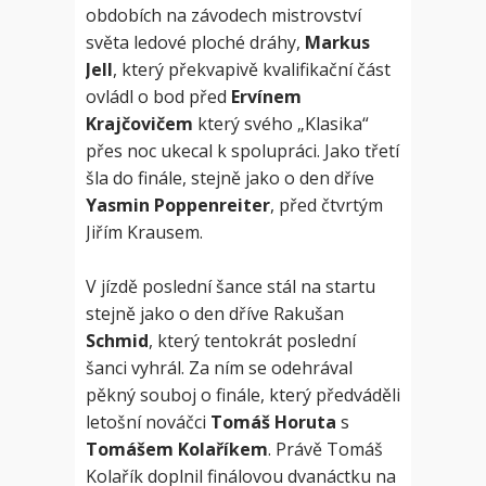
obdobích na závodech mistrovství
světa ledové ploché dráhy,
Markus
Jell
, který překvapivě kvalifikační část
ovládl o bod před
Ervínem
Krajčovičem
který svého „Klasika“
přes noc ukecal k spolupráci. Jako třetí
šla do finále, stejně jako o den dříve
Yasmin Poppenreiter
, před čtvrtým
Jiřím Krausem.
V jízdě poslední šance stál na startu
stejně jako o den dříve Rakušan
Schmid
, který tentokrát poslední
šanci vyhrál. Za ním se odehrával
pěkný souboj o finále, který předváděli
letošní nováčci
Tomáš Horuta
s
Tomášem Kolaříkem
. Právě Tomáš
Kolařík doplnil finálovou dvanáctku na