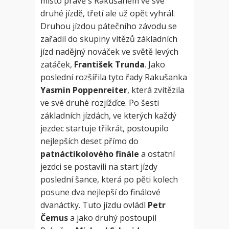
místo právě s Rakušanem ve své
druhé jízdě, třetí ale už opět vyhrál.
Druhou jízdou pátečního závodu se
zařadil do skupiny vítězů základních
jízd nadějný nováček ve světě levých
zatáček,
František Trunda
. Jako
poslední rozšířila tyto řady Rakušanka
Yasmin Poppenreiter
, která zvítězila
ve své druhé rozjížďce. Po šesti
základních jízdách, ve kterých každý
jezdec startuje třikrát, postoupilo
nejlepších deset přímo do
patnáctikolového finále
a ostatní
jezdci se postavili na start jízdy
poslední šance, která po pěti kolech
posune dva nejlepší do finálové
dvanáctky. Tuto jízdu ovládl
Petr
Čemus
a jako druhý postoupil