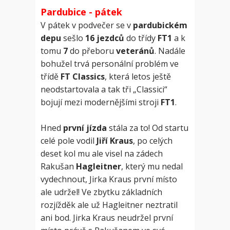
Pardubice - pátek
V pátek v podvečer se v
pardubickém
depu
sešlo
16 jezdců
do třídy
FT1
a k
tomu
7
do přeboru
veteránů
. Nadále
bohužel trvá personální problém ve
třídě
FT Classics
, která letos ještě
neodstartovala a tak tři „Classici“
bojují mezi modernějšími stroji
FT1
.
Hned
první jízda
stála za to! Od startu
celé pole vodil
Jiří Kraus
, po celých
deset kol mu ale visel na zádech
Rakušan
Hagleitner
, který mu nedal
vydechnout, Jirka Kraus první místo
ale udržel! Ve zbytku základních
rozjížděk ale už Hagleitner neztratil
ani bod. Jirka Kraus neudržel první