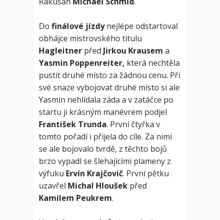
Rakušan
Michael Schmid
.
Do
finálové jízdy
nejlépe odstartoval
obhájce mistrovského titulu
Hagleitner
před
Jirkou Krausem
a
Yasmin Poppenreiter,
která nechtěla
pustit druhé místo za žádnou cenu. Při
své snaze vybojovat druhé místo si ale
Yasmin nehlídala záda a v zatáčce po
startu ji krásným manévrem podjel
František Trunda
. První čtyřka v
tomto pořadí i přijela do cíle. Za nimi
se ale bojovalo tvrdě, z těchto bojů
brzo vypadl se šlehajícími plameny z
výfuku
Ervín Krajčovič
. První pětku
uzavřel
Michal Hloušek
před
Kamilem Peukrem
.