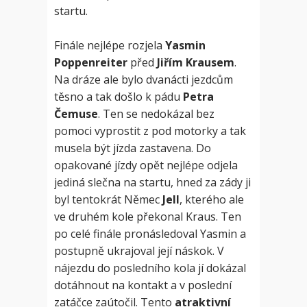
startu.
Finále nejlépe rozjela
Yasmin
Poppenreiter
před
Jiřím Krausem
.
Na dráze ale bylo dvanácti jezdcům
těsno a tak došlo k pádu
Petra
Čemuse
. Ten se nedokázal bez
pomoci vyprostit z pod motorky a tak
musela být jízda zastavena. Do
opakované jízdy opět nejlépe odjela
jediná slečna na startu, hned za zády ji
byl tentokrát Němec
Jell
, kterého ale
ve druhém kole překonal Kraus. Ten
po celé finále pronásledoval Yasmin a
postupně ukrajoval její náskok. V
nájezdu do posledního kola jí dokázal
dotáhnout na kontakt a v poslední
zatáčce zaútočil. Tento
atraktivní