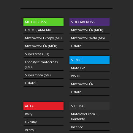
MOTOCROSS
SIDECARCROSS
FIM MS, AMA MX...
Mistrovství ČR (MČR)
Mistrovství Evropy (ME)
Mistrovství světa (MS)
Mistrovství ČR (MČR)
Ostatní
Supercross (SX)
SILNICE
Freestyle motocross
(FMX)
Moto GP
Supermoto (SM)
WSBK
Ostatní
Mistrovství ČR
Ostatní
AUTA
SITE MAP
Rally
Motolevel.com +
Kontakty
Okruhy
Inzerce
Vrchy