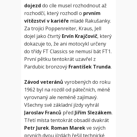
dojezd
do cíle musel rozhodnout až
rozhodčí, který rozhodl o
prvním
vítězství v kariéře
mladé Rakušanky.
Za trojici Poppenreiter, Kraus, Jell
dojel jako čtvrtý
Ervín Krajčovič
, který
dokazuje to, že ani motocykl určeny
do třídy FT Classics se nemusí bát FT1.
První pětku tentokrát uzavřel z
Pardubic bronzový
František Trunda
.
Závod veteránů
vyrobených do roku
1962 byl na rozdíl od pátečních, méně
vyrovnaný ale neméně zajímavý.
Všechny své základní jízdy vyhrál
Jaroslav Franců
před
Jiřím Slezákem
.
Třetí místa tentokrát obsadil dvakrát
Petr Jurek
.
Roman Marek
ve svých
prvních dvou jízdách řešil technické