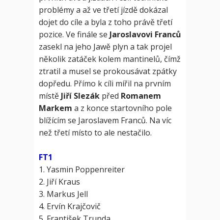
problémy a až ve třetí jízdě dokázal
dojet do cíle a byla z toho právě třetí
pozice. Ve finále se
Jaroslavovi Franců
zasekl na jeho Jawě plyn a tak projel
několik zatáček kolem mantinelů, čímž
ztratil a musel se prokousávat zpátky
dopředu. Přímo k cíli mířil na prvním
místě
Jiří Slezák
před
Romanem
Markem
a z konce startovního pole
blížícím se Jaroslavem Franců. Na víc
než třetí místo to ale nestačilo.
FT1
1. Yasmin Poppenreiter
2. Jiří Kraus
3. Markus Jell
4. Ervín Krajčovič
5. František Trunda