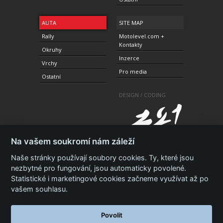
AUTA
SITE MAP
Rally
Motolevel.com +
Kontakty
Okruhy
Inzerce
Vrchy
Pro media
Ostatní
DESIGN / CODING
Na vašem soukromí nám záleží
Naše stránky používají soubory cookies. Ty, které jsou
nezbytné pro fungování, jsou automaticky povolené.
Statistické i marketingové cookies začneme využívat až po
© 2010-2021 Copyright Motolevel. Všechna práva
vyhrazena.
Podmínky a prohlášení - ochrana
vašem souhlasu.
soukromí.
Zásady ochrany osobních údajů.
ISSN 1805-
3696
Povolit