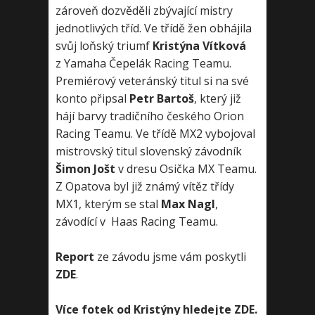
zároveň dozvěděli zbývající mistry
jednotlivých tříd. Ve třídě žen obhájila
svůj loňský triumf
Kristýna Vítková
z Yamaha Čepelák Racing Teamu.
Premiérový veteránský titul si na své
konto připsal
Petr Bartoš
, který již
hájí barvy tradičního českého Orion
Racing Teamu. Ve třídě MX2 vybojoval
mistrovský titul slovenský závodník
Šimon Jošt
v dresu Osička MX Teamu.
Z Opatova byl již známý vítěz třídy
MX1, kterým se stal
Max Nagl
,
závodící v Haas Racing Teamu.
Report
ze závodu jsme vám poskytli
ZDE
.
Více fotek od Kristýny hledejte ZDE.