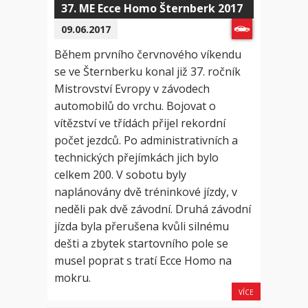
37. ME Ecce Homo Šternberk 2017
09.06.2017
Během prvního červnového víkendu
se ve Šternberku konal již 37. ročník
Mistrovství Evropy v závodech
automobilů do vrchu. Bojovat o
vítězství ve třídách přijel rekordní
počet jezdců. Po administrativních a
technických přejímkách jich bylo
celkem 200. V sobotu byly
naplánovány dvě tréninkové jízdy, v
neděli pak dvě závodní. Druhá závodní
jízda byla přerušena kvůli silnému
dešti a zbytek startovního pole se
musel poprat s tratí Ecce Homo na
mokru.
VÍCE