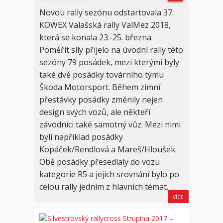
Novou rally sezónu odstartovala 37.
KOWEX Valašská rally ValMez 2018,
která se konala 23.-25. března.
Poměřit síly přijelo na úvodní rally této
sezóny 79 posádek, mezi kterými byly
také dvě posádky továrního týmu
Škoda Motorsport. Během zimní
přestávky posádky změnily nejen
design svých vozů, ale někteří
závodníci také samotný vůz. Mezi nimi
byli například posádky
Kopáček/Rendlová a Mareš/Hloušek.
Obě posádky přesedlaly do vozu
kategorie R5 a jejich srovnání bylo po
celou rally jedním z hlavních témat.
VÍCE