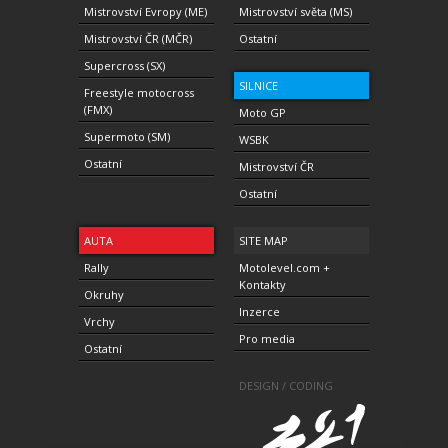
Mistrovství Evropy (ME)
Mistrovství světa (MS)
Mistrovství ČR (MČR)
Ostatní
Supercross (SX)
SILNICE
Freestyle motocross
(FMX)
Moto GP
Supermoto (SM)
WSBK
Ostatní
Mistrovství ČR
Ostatní
AUTA
SITE MAP
Rally
Motolevel.com +
Kontakty
Okruhy
Inzerce
Vrchy
Pro media
Ostatní
DESIGN / CODING