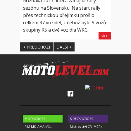
Rožňava 2017, která zahájila rally
sezónu na Slovensku. Na start rally
přes technickou přejímku prošlo
celkem 37 vozidel, z čehož bylo 9 vozů
skupiny R5 a dvě vozidla WRC.
VÍCE
< PŘEDCHOZÍ
DALŠÍ >
MOTOCROSS
SIDECARCROSS
FIM MS, AMA MX...
Mistrovství ČR (MČR)