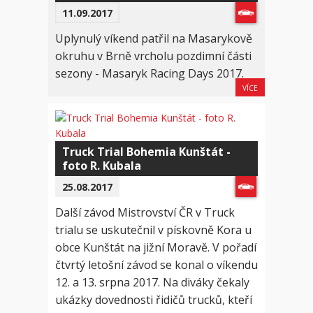
11.09.2017
Uplynulý víkend patřil na Masarykově
okruhu v Brně vrcholu pozdimní části
sezony - Masaryk Racing Days 2017.
VÍCE
Truck Trial Bohemia Kunštát -
foto R. Kubala
25.08.2017
Další závod Mistrovství ČR v Truck
trialu se uskutečnil v pískovně Kora u
obce Kunštát na jižní Moravě. V pořadí
čtvrtý letošní závod se konal o víkendu
12. a 13. srpna 2017. Na diváky čekaly
ukázky dovednosti řidičů trucků, kteří