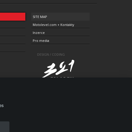
SITE MAP
Motolevel.com + Kontakty
Inzerce
Pro media
DESIGN / CODING
1805-3696
es