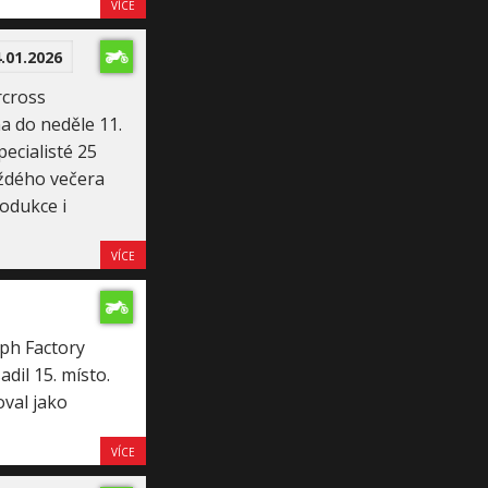
VÍCE
.01.2026
rcross
a do neděle 11.
ecialisté 25
aždého večera
odukce i
VÍCE
ph Factory
dil 15. místo.
val jako
VÍCE