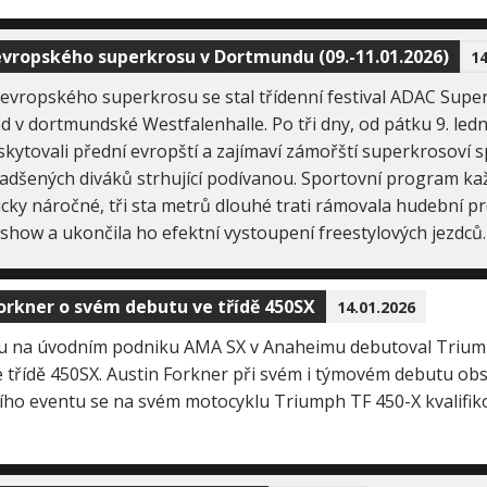
vropského superkrosu v Dortmundu (09.-11.01.2026)
14
evropského superkrosu se stal třídenní festival ADAC Supe
 v dortmundské Westfalenhalle. Po tři dny, od pátku 9. ledn
kytovali přední evropští a zajímaví zámořští superkrosoví sp
nadšených diváků strhující podívanou. Sportovní program k
cky náročné, tři sta metrů dlouhé trati rámovala hudební pr
show a ukončila ho efektní vystoupení freestylových jezdců.
orkner o svém debutu ve třídě 450SX
14.01.2026
u na úvodním podniku AMA SX v Anaheimu debutoval Trium
 třídě 450SX. Austin Forkner při svém i týmovém debutu obsa
ího eventu se na svém motocyklu Triumph TF 450-X kvalifiko