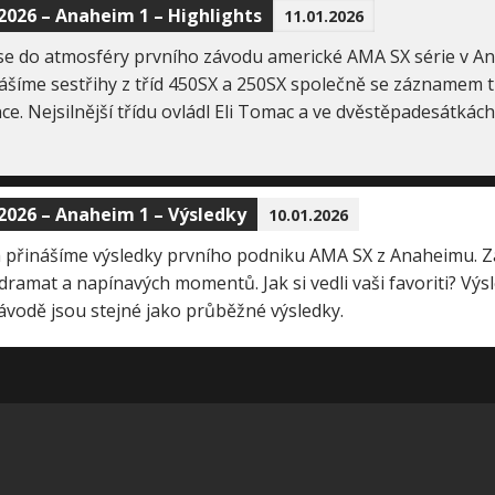
026 – Anaheim 1 – Highlights
11.01.2026
se do atmosféry prvního závodu americké AMA SX série v A
ášíme sestřihy z tříd 450SX a 250SX společně se záznamem t
e. Nejsilnější třídu ovládl Eli Tomac a ve dvěstěpadesátkách
026 – Anaheim 1 – Výsledky
10.01.2026
 přinášíme výsledky prvního podniku AMA SX z Anaheimu. Z
ramat a napínavých momentů. Jak si vedli vaši favoriti? Výs
ávodě jsou stejné jako průběžné výsledky.