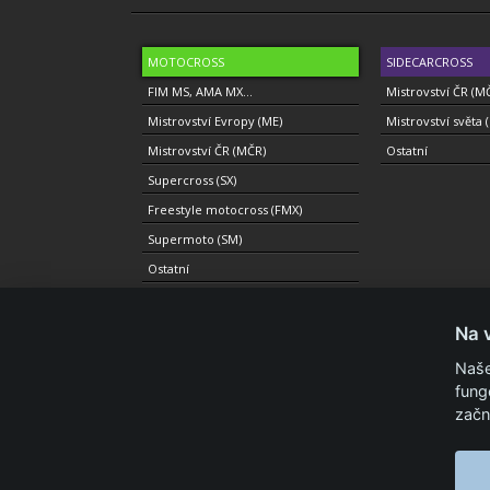
MOTOCROSS
SIDECARCROSS
FIM MS, AMA MX...
Mistrovství ČR (M
Mistrovství Evropy (ME)
Mistrovství světa 
Mistrovství ČR (MČR)
Ostatní
Supercross (SX)
Freestyle motocross (FMX)
Supermoto (SM)
Ostatní
Na 
Naše
© 2010-2021 Copyright Motolevel. Všechna práva vyhrazen
fung
začn