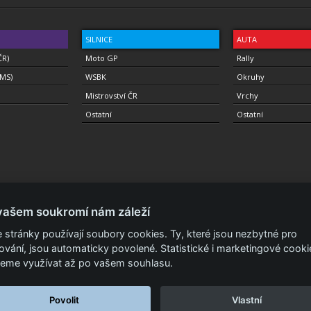
SILNICE
AUTA
ČR)
Moto GP
Rally
(MS)
WSBK
Okruhy
Mistrovství ČR
Vrchy
Ostatní
Ostatní
vašem soukromí nám záleží
 stránky používají soubory cookies. Ty, které jsou nezbytné pro
a.
Podmínky a prohlášení - ochrana soukromí.
Zásady ochrany osobních údajů.
ISSN 
ování, jsou automaticky povolené. Statistické i marketingové cooki
eme využívat až po vašem souhlasu.
Povolit
Vlastní