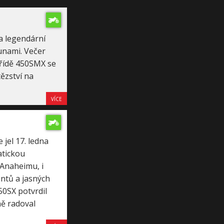
a legendární
unami. Večer
třídě 450SMX se
tězství na
VÍCE
jel 17. ledna
atickou
 Anaheimu, i
ntů a jasných
50SX potvrdil
ně radoval