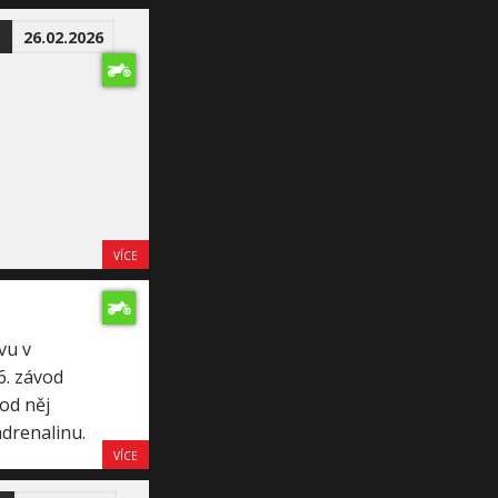
i
26.02.2026
VÍCE
vu v
6. závod
od něj
adrenalinu.
VÍCE