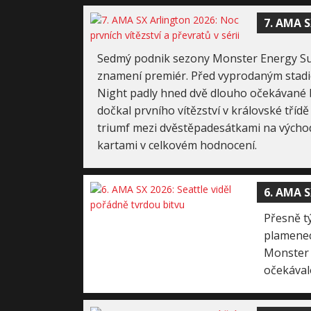
7. AMA S
Sedmý podnik sezony Monster Energy Sup
znamení premiér. Před vyprodaným stad
Night padly hned dvě dlouho očekávané 
dočkal prvního vítězství v královské tříd
triumf mezi dvěstěpadesátkami na východě
kartami v celkovém hodnocení.
6. AMA S
Přesně t
plamenec
Monster 
očekávalo