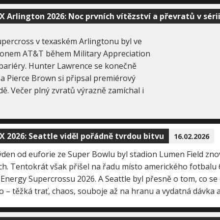
X Arlington 2026: Noc prvních vítězství a převratů v séri
ercross v texaském Arlingtonu byl ve
ionem AT&T během Military Appreciation
bariéry. Hunter Lawrence se konečně
ě a Pierce Brown si připsal premiérový
. Večer plný zvratů výrazně zamíchal i
X 2026: Seattle viděl pořádně tvrdou bitvu
16.02.2026
ýden od euforie ze Super Bowlu byl stadion Lumen Field zno
h. Tentokrát však přišel na řadu místo amerického fotbalu 
Energy Supercrossu 2026. A Seattle byl přesně o tom, co se 
 – těžká trať, chaos, souboje až na hranu a vydatná dávka 