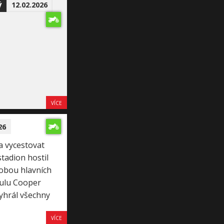
ý
12.02.2026
VÍCE
26
 vycestovat
tadion hostil
 obou hlavních
tulu Cooper
yhrál všechny
VÍCE