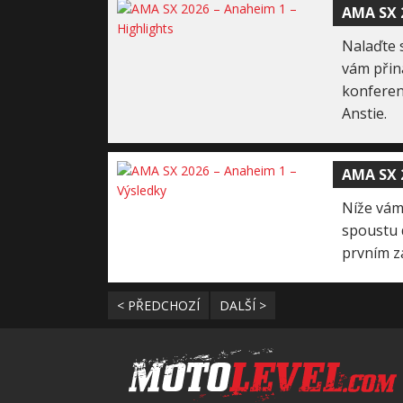
AMA SX 2
Nalaďte 
vám přin
konferenc
Anstie.
AMA SX 2
Níže vám
spoustu d
prvním z
< PŘEDCHOZÍ
DALŠÍ >