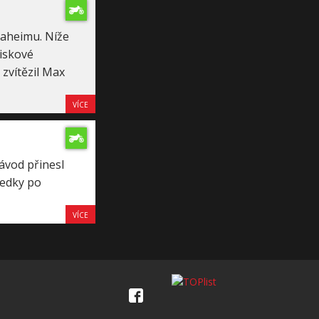
naheimu. Níže
iskové
 zvítězil Max
VÍCE
ávod přinesl
ledky po
VÍCE