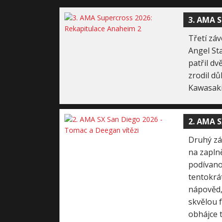
3. AMA S
Třetí zá
Angel St
patřil d
zrodil dů
Kawasaki
2. AMA S
Druhý zá
na zapln
podívano
tentokrá
nápověd,
skvělou 
obhájce 