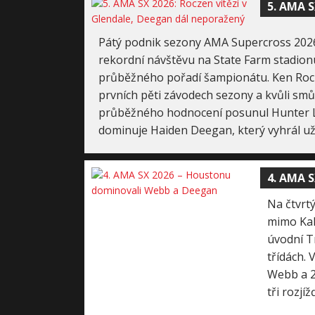
5. AMA S
Pátý podnik sezony AMA Supercross 2026 
rekordní návštěvu na State Farm stadio
průběžného pořadí šampionátu. Ken Rocz
prvních pěti závodech sezony a kvůli smů
průběžného hodnocení posunul Hunter L
dominuje Haiden Deegan, který vyhrál už 
4. AMA 
Na čtvrt
mimo Kal
úvodní T
třídách. 
Webb a 2
tři rozjíž