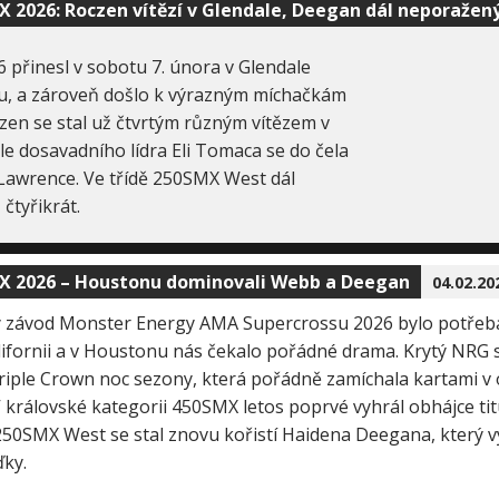
X 2026: Roczen vítězí v Glendale, Deegan dál neporažen
přinesl v sobotu 7. února v Glendale
nu, a zároveň došlo k výrazným míchačkám
en se stal už čtvrtým různým vítězem v
le dosavadního lídra Eli Tomaca se do čela
awrence. Ve třídě 250SMX West dál
čtyřikrát.
SX 2026 – Houstonu dominovali Webb a Deegan
04.02.20
ý závod Monster Energy AMA Supercrossu 2026 bylo potřeba
ifornii a v Houstonu nás čekalo pořádné drama. Krytý NRG s
riple Crown noc sezony, která pořádně zamíchala kartami v
V královské kategorii 450SMX letos poprvé vyhrál obhájce ti
50SMX West se stal znovu kořistí Haidena Deegana, který v
ďky.