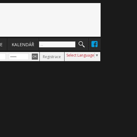
E
KALENDÁŘ
Select Language
▼
Registrace