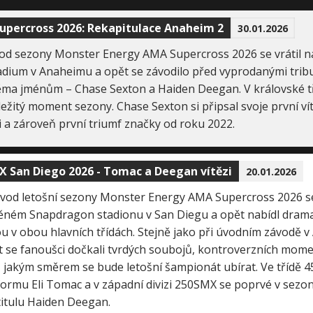
upercross 2026: Rekapitulace Anaheim 2
30.01.2026
vod sezony Monster Energy AMA Supercross 2026 se vrátil n
adium v Anaheimu a opět se závodilo před vyprodanými trib
věma jménům – Chase Sexton a Haiden Deegan. V královské 
ležitý moment sezony. Chase Sexton si připsal svoje první ví
 a zároveň první triumf značky od roku 2022.
X San Diego 2026 - Tomac a Deegan vítězi
20.01.2026
vod letošní sezony Monster Energy AMA Supercross 2026 se 
ěném Snapdragon stadionu v San Diegu a opět nabídl dram
u v obou hlavních třídách. Stejně jako při úvodním závodě v
t se fanoušci dočkali tvrdých soubojů, kontroverzních mome
 jakým směrem se bude letošní šampionát ubírat. Ve třídě 4
formu Eli Tomac a v západní divizi 250SMX se poprvé v sezo
titulu Haiden Deegan.