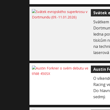
Svátek e
Svátkem 
Dortmund
ledna pos
tisícům 
na techni
laserová 
Austin F
O víkend
Racing ve
Do hlavn
sedmý.