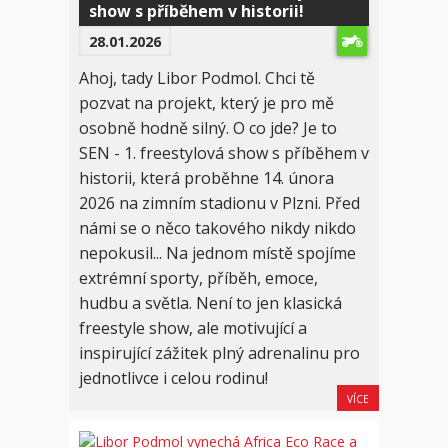
show s příběhem v historii!
28.01.2026
Ahoj, tady Libor Podmol. Chci tě
pozvat na projekt, který je pro mě
osobně hodně silný. O co jde? Je to
SEN - 1. freestylová show s příběhem v
historii, která proběhne 14. února
2026 na zimním stadionu v Plzni. Před
námi se o něco takového nikdy nikdo
nepokusil... Na jednom místě spojíme
extrémní sporty, příběh, emoce,
hudbu a světla. Není to jen klasická
freestyle show, ale motivující a
inspirující zážitek plný adrenalinu pro
jednotlivce i celou rodinu!
VÍCE