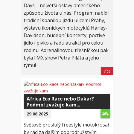
Days – největší oslavy amerického
způsobu života u nás. Program nabídl
tradiční spanilou jízdu ulicemi Prahy,
výstavu ikonických motocyklů Harley-
Davidson, hudební koncerty, poctivé
jídlo i pivko a řadu atrakcí pro celou
rodinu. Adrenalinovou třešničkou pak
byla FMX show Petra Piláta a jeho
týmu!
VÍCE
Africa Eco Race nebo Dakar?
Podmol zvažuje kam...
29.08.2025
Světově proslulý freestyle motokrosař
by rád za dalším dobrodružstvím.