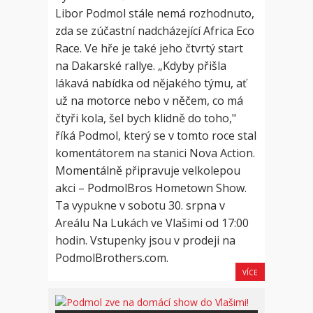
Libor Podmol stále nemá rozhodnuto,
zda se zúčastní nadcházející Africa Eco
Race. Ve hře je také jeho čtvrtý start
na Dakarské rallye. „Kdyby přišla
lákavá nabídka od nějakého týmu, ať
už na motorce nebo v něčem, co má
čtyři kola, šel bych klidně do toho,"
říká Podmol, který se v tomto roce stal
komentátorem na stanici Nova Action.
Momentálně připravuje velkolepou
akci – PodmolBros Hometown Show.
Ta vypukne v sobotu 30. srpna v
Areálu Na Lukách ve Vlašimi od 17:00
hodin. Vstupenky jsou v prodeji na
PodmolBrothers.com.
VÍCE