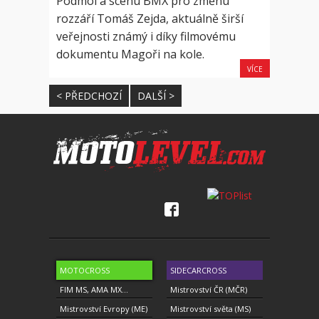
Podmol a scénu BMX pro změnu
rozzáří Tomáš Zejda, aktuálně širší
veřejnosti známý i díky filmovému
dokumentu Magoři na kole.
VÍCE
< PŘEDCHOZÍ
DALŠÍ >
MOTOCROSS
SIDECARCROSS
FIM MS, AMA MX...
Mistrovství ČR (MČR)
Mistrovství Evropy (ME)
Mistrovství světa (MS)