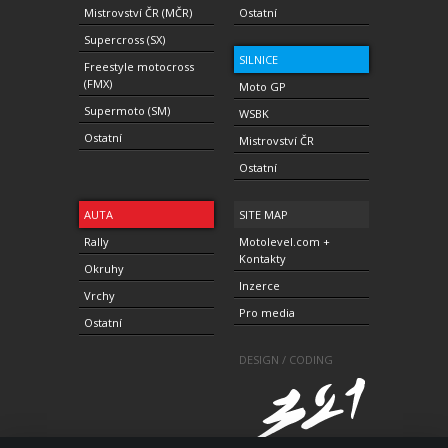
Mistrovství ČR (MČR)
Ostatní
Supercross (SX)
SILNICE
Freestyle motocross
(FMX)
Moto GP
Supermoto (SM)
WSBK
Ostatní
Mistrovství ČR
Ostatní
AUTA
SITE MAP
Rally
Motolevel.com +
Kontakty
Okruhy
Inzerce
Vrchy
Pro media
Ostatní
DESIGN / CODING