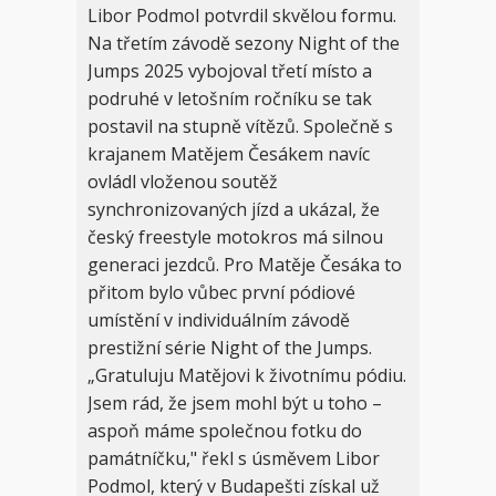
Libor Podmol potvrdil skvělou formu.
Na třetím závodě sezony Night of the
Jumps 2025 vybojoval třetí místo a
podruhé v letošním ročníku se tak
postavil na stupně vítězů. Společně s
krajanem Matějem Česákem navíc
ovládl vloženou soutěž
synchronizovaných jízd a ukázal, že
český freestyle motokros má silnou
generaci jezdců. Pro Matěje Česáka to
přitom bylo vůbec první pódiové
umístění v individuálním závodě
prestižní série Night of the Jumps.
„Gratuluju Matějovi k životnímu pódiu.
Jsem rád, že jsem mohl být u toho –
aspoň máme společnou fotku do
památníčku," řekl s úsměvem Libor
Podmol, který v Budapešti získal už