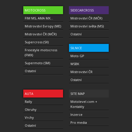
MOTOCROSS
SIDECARCROSS
FIM MS, AMA MX...
Mistrovství ČR (MČR)
Mistrovství Evropy (ME)
Mistrovství světa (MS)
Mistrovství ČR (MČR)
Ostatní
Supercross (SX)
SILNICE
Freestyle motocross
(FMX)
Moto GP
Supermoto (SM)
WSBK
Ostatní
Mistrovství ČR
Ostatní
AUTA
SITE MAP
Rally
Motolevel.com +
Kontakty
Okruhy
Inzerce
Vrchy
Pro media
Ostatní