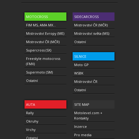
MOTOCROSS
SIDECARCROSS
FIM MS, AMA MX...
Mistrovství ČR (MČR)
Mistrovství Evropy (ME)
Mistrovství světa (MS)
Mistrovství ČR (MČR)
Ostatní
Supercross (SX)
SILNICE
Freestyle motocross
(FMX)
Moto GP
Supermoto (SM)
WSBK
Ostatní
Mistrovství ČR
Ostatní
AUTA
SITE MAP
Rally
Motolevel.com +
Kontakty
Okruhy
Inzerce
Vrchy
Pro media
Ostatní