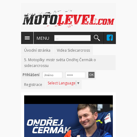
MENU
Úvodní stránka
Videa Sidecarcross
5. Motoplky: mistr světa Ondřej Čermák o
sidecarcrossu
Přihlášení
Select Language
▼
Registrace