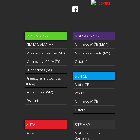
MOTOCROSS
SIDECARCROSS
FIM MS, AMA MX...
Mistrovství ČR (MČR)
Mistrovství Evropy (ME)
Mistrovství světa (MS)
Mistrovství ČR (MČR)
Ostatní
Supercross (SX)
SILNICE
Freestyle motocross
(FMX)
Moto GP
Supermoto (SM)
WSBK
Ostatní
Mistrovství ČR
Ostatní
AUTA
SITE MAP
Rally
Motolevel.com +
Kontakty