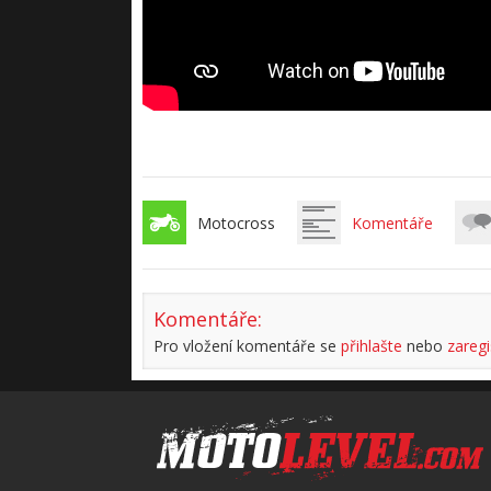
Motocross
Komentáře
Komentáře:
Pro vložení komentáře se
přihlašte
nebo
zaregi