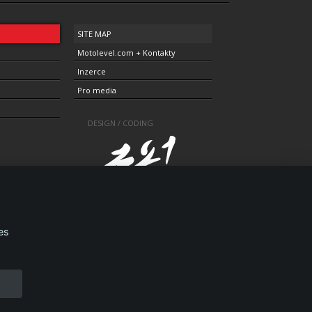
SITE MAP
Motolevel.com + Kontakty
Inzerce
Pro media
DESIGN / CODING
es
1805-3696