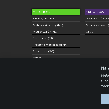
MOTOCROSS
SIDECARCROSS
FIM MS, AMA MX...
Mistrovství ČR (M
Mistrovství Evropy (ME)
Mistrovství světa 
Mistrovství ČR (MČR)
Ostatní
Supercross (SX)
Freestyle motocross (FMX)
Supermoto (SM)
Ostatní
Na 
Naše
fung
© 2010-2021 Copyright Motolevel. Všechna práva vyhrazen
začn