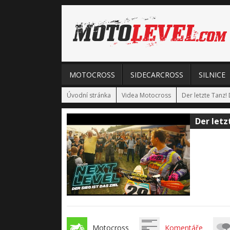
MOTOCROSS
SIDECARCROSS
SILNICE
Úvodní stránka
Videa Motocross
Der letzte Tanz!
Der letz
Motocross
Komentáře