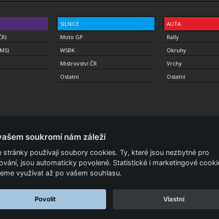
SILNICE
AUTA
ČR)
Moto GP
Rally
(MS)
WSBK
Okruhy
Mistrovství ČR
Vrchy
Ostatní
Ostatní
vašem soukromí nám záleží
 stránky používají soubory cookies. Ty, které jsou nezbytné pro
ování, jsou automaticky povolené. Statistické i marketingové cooki
a.
Podmínky a prohlášení - ochrana soukromí.
Zásady ochrany osobních údajů.
ISSN 
eme využívat až po vašem souhlasu.
Povolit
Vlastní