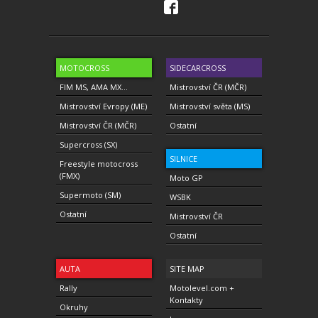
MOTOCROSS
SIDECARCROSS
FIM MS, AMA MX...
Mistrovství ČR (MČR)
Mistrovství Evropy (ME)
Mistrovství světa (MS)
Mistrovství ČR (MČR)
Ostatní
Supercross (SX)
SILNICE
Freestyle motocross
(FMX)
Moto GP
Supermoto (SM)
WSBK
Ostatní
Mistrovství ČR
Ostatní
AUTA
SITE MAP
Rally
Motolevel.com +
Kontakty
Okruhy