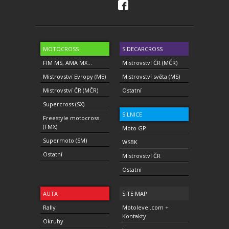
MOTOCROSS
SIDECARCROSS
FIM MS, AMA MX...
Mistrovství ČR (MČR)
Mistrovství Evropy (ME)
Mistrovství světa (MS)
Mistrovství ČR (MČR)
Ostatní
Supercross (SX)
SILNICE
Freestyle motocross
(FMX)
Moto GP
Supermoto (SM)
WSBK
Ostatní
Mistrovství ČR
Ostatní
AUTA
SITE MAP
Rally
Motolevel.com +
Kontakty
Okruhy