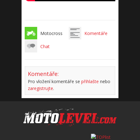
Motocross
Komentáře
Chat
Komentáře:
Pro vložení komentáře se
přihlašte
nebo
zaregistrujte
.