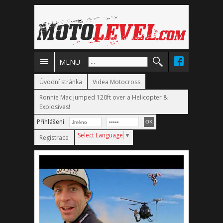
MENU
Úvodní stránka
Videa Motocross
Ronnie Mac jumped 120ft over a Helicopter &
Explosives!
Přihlášení
Select Language
▼
Registrace