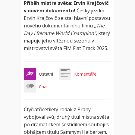
Příběh mistra světa: Ervín Krajčovič
v novém dokumentu!
Český jezdec
Ervin Krajčovič se stal hlavní postavou
nového dokumentárního filmu
„The
Day I Became World Champion“
, který
mapuje jeho vítěznou sezonu v
mistrovství světa FIM Flat Track 2025.
Ostatní
Komentáře
Chat
Čtyřiatřicetiletý rodák z Prahy
vybojoval svůj druhý titul mistra světa
po dramatickém šestidílném souboji s
obhájcem titulu Sammym Halbertem.