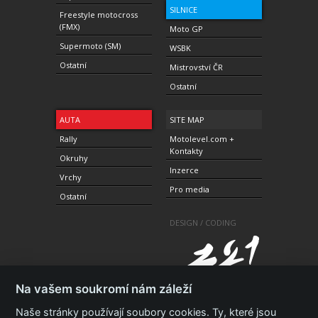
SILNICE
Freestyle motocross
(FMX)
Moto GP
Supermoto (SM)
WSBK
Ostatní
Mistrovství ČR
Ostatní
AUTA
SITE MAP
Rally
Motolevel.com +
Kontakty
Okruhy
Inzerce
Vrchy
Pro media
Ostatní
DESIGN / CODING
Na vašem soukromí nám záleží
Naše stránky používají soubory cookies. Ty, které jsou