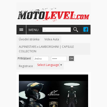
MENU
Úvodní stránka
Videa Auta
ALPINESTARS x LAMBORGHINI | CAPSULE
COLLECTION
Přihlášení
Select Language
▼
Registrace