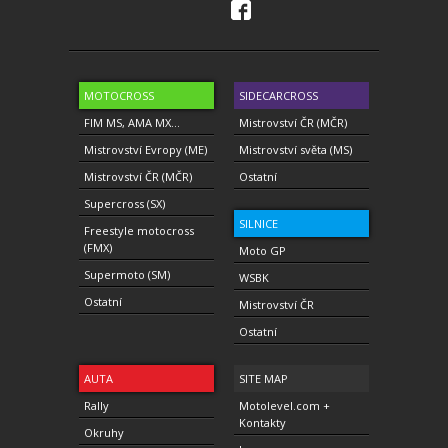
MOTOCROSS
SIDECARCROSS
FIM MS, AMA MX...
Mistrovství ČR (MČR)
Mistrovství Evropy (ME)
Mistrovství světa (MS)
Mistrovství ČR (MČR)
Ostatní
Supercross (SX)
SILNICE
Freestyle motocross
(FMX)
Moto GP
Supermoto (SM)
WSBK
Ostatní
Mistrovství ČR
Ostatní
AUTA
SITE MAP
Rally
Motolevel.com +
Kontakty
Okruhy