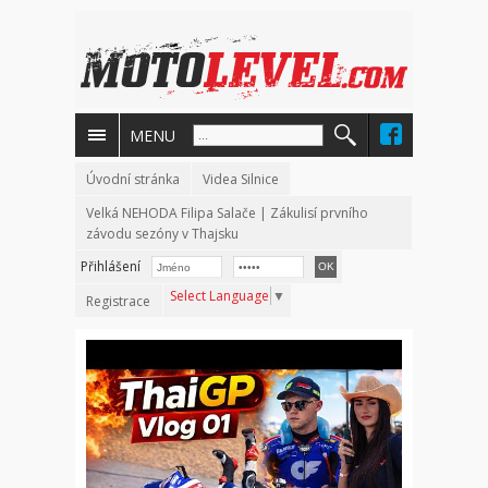
MENU
Úvodní stránka
Videa Silnice
Velká NEHODA Filipa Salače | Zákulisí prvního
závodu sezóny v Thajsku
Přihlášení
Select Language
▼
Registrace