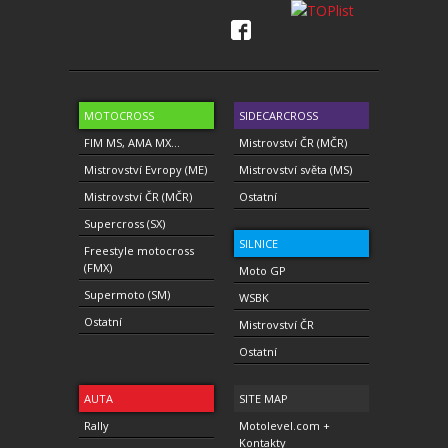
MOTOCROSS
SIDECARCROSS
FIM MS, AMA MX...
Mistrovství ČR (MČR)
Mistrovství Evropy (ME)
Mistrovství světa (MS)
Mistrovství ČR (MČR)
Ostatní
Supercross (SX)
SILNICE
Freestyle motocross
(FMX)
Moto GP
Supermoto (SM)
WSBK
Ostatní
Mistrovství ČR
Ostatní
AUTA
SITE MAP
Rally
Motolevel.com +
Kontakty