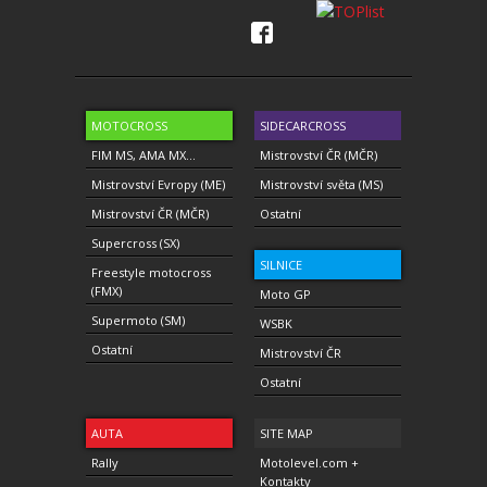
MOTOCROSS
SIDECARCROSS
FIM MS, AMA MX...
Mistrovství ČR (MČR)
Mistrovství Evropy (ME)
Mistrovství světa (MS)
Mistrovství ČR (MČR)
Ostatní
Supercross (SX)
SILNICE
Freestyle motocross
(FMX)
Moto GP
Supermoto (SM)
WSBK
Ostatní
Mistrovství ČR
Ostatní
AUTA
SITE MAP
Rally
Motolevel.com +
Kontakty