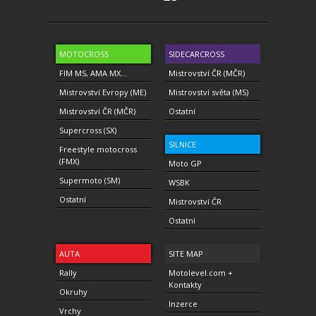
MOTOCROSS
SIDECARCROSS
FIM MS, AMA MX...
Mistrovství ČR (MČR)
Mistrovství Evropy (ME)
Mistrovství světa (MS)
Mistrovství ČR (MČR)
Ostatní
Supercross (SX)
SILNICE
Freestyle motocross
(FMX)
Moto GP
Supermoto (SM)
WSBK
Ostatní
Mistrovství ČR
Ostatní
AUTA
SITE MAP
Rally
Motolevel.com +
Kontakty
Okruhy
Inzerce
Vrchy