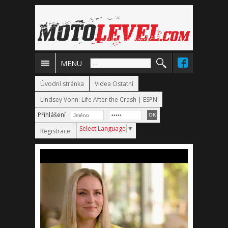
MENU
Úvodní stránka
Videa Ostatní
Lindsey Vonn: Life After the Crash | ESPN
Přihlášení
Select Language
▼
Registrace