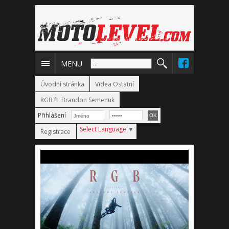
MENU
Úvodní stránka
Videa Ostatní
RGB ft. Brandon Semenuk
Přihlášení
Select Language
▼
Registrace