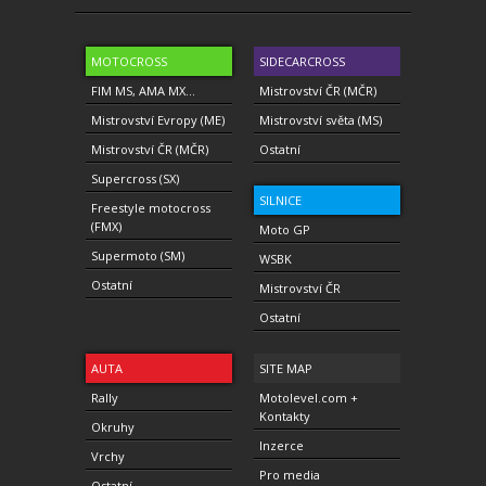
MOTOCROSS
SIDECARCROSS
FIM MS, AMA MX...
Mistrovství ČR (MČR)
Mistrovství Evropy (ME)
Mistrovství světa (MS)
Mistrovství ČR (MČR)
Ostatní
Supercross (SX)
SILNICE
Freestyle motocross
(FMX)
Moto GP
Supermoto (SM)
WSBK
Ostatní
Mistrovství ČR
Ostatní
AUTA
SITE MAP
Rally
Motolevel.com +
Kontakty
Okruhy
Inzerce
Vrchy
Pro media
Ostatní