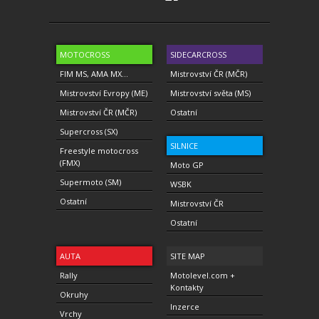
MOTOCROSS
SIDECARCROSS
FIM MS, AMA MX...
Mistrovství ČR (MČR)
Mistrovství Evropy (ME)
Mistrovství světa (MS)
Mistrovství ČR (MČR)
Ostatní
Supercross (SX)
SILNICE
Freestyle motocross
(FMX)
Moto GP
Supermoto (SM)
WSBK
Ostatní
Mistrovství ČR
Ostatní
AUTA
SITE MAP
Rally
Motolevel.com +
Kontakty
Okruhy
Inzerce
Vrchy