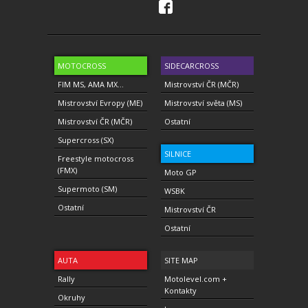
MOTOCROSS
SIDECARCROSS
FIM MS, AMA MX...
Mistrovství ČR (MČR)
Mistrovství Evropy (ME)
Mistrovství světa (MS)
Mistrovství ČR (MČR)
Ostatní
Supercross (SX)
SILNICE
Freestyle motocross
(FMX)
Moto GP
Supermoto (SM)
WSBK
Ostatní
Mistrovství ČR
Ostatní
AUTA
SITE MAP
Rally
Motolevel.com +
Kontakty
Okruhy