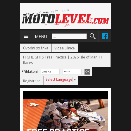
MENU
Úvodní stránka
Videa Silnice
HIGHLIGHTS: Free Practice | 2026 Isle of Man TT
Races
Přihlášení
Select Language
▼
Registrace